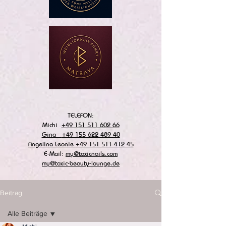
TELEFON:
Michi
+49 151 511 602 66
Gina
+49 155 622 489 40
Angelina Leonie
+49 151 511 412 45
E-Mail:
my@toxicnails.com
my@toxic-beauty-lounge.de
Beitrag
Alle Beiträge