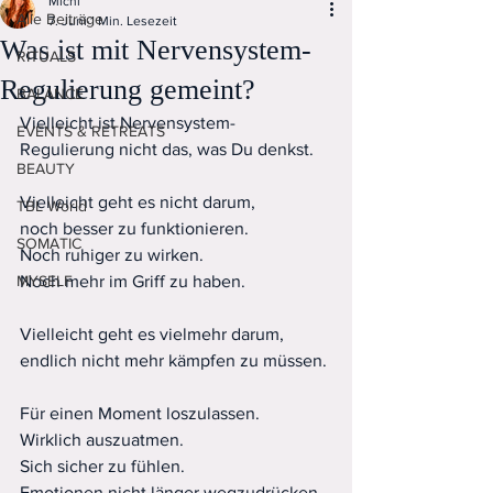
Michi
Alle Beiträge
7. Juni
1 Min. Lesezeit
Was ist mit Nervensystem-
RITUALS
Regulierung gemeint?
BALANCE
Vielleicht ist Nervensystem-
EVENTS & RETREATS
Regulierung nicht das, was Du denkst.
BEAUTY
Vielleicht geht es nicht darum,
TBL World
noch besser zu funktionieren.
SOMATIC
Noch ruhiger zu wirken.
MYSELF
Noch mehr im Griff zu haben.
Vielleicht geht es vielmehr darum,
endlich nicht mehr kämpfen zu müssen.
Für einen Moment loszulassen.
Wirklich auszuatmen.
Sich sicher zu fühlen.
Emotionen nicht länger wegzudrücken.