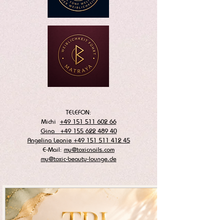
TELEFON:
Michi
+49 151 511 602 66
Gina
+49 155 622 489 40
Angelina Leonie
+49 151 511 412 45
E-Mail:
my@toxicnails.com
my@toxic-beauty-lounge.de