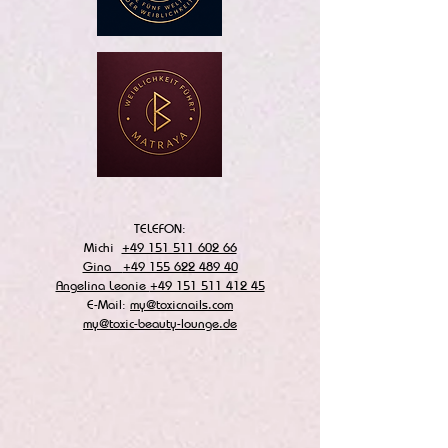
TELEFON:
Michi
+49 151 511 602 66
Gina
+49 155 622 489 40
Angelina Leonie
+49 151 511 412 45
E-Mail:
my@toxicnails.com
my@toxic-beauty-lounge.de