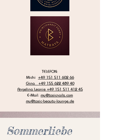
TELEFON:
Michi
+49 151 511 602 66
Gina
+49 155 622 489 40
Angelina Leonie
+49 151 511 412 45
E-Mail:
my@toxicnails.com
my@toxic-beauty-lounge.de
Sommerliebe