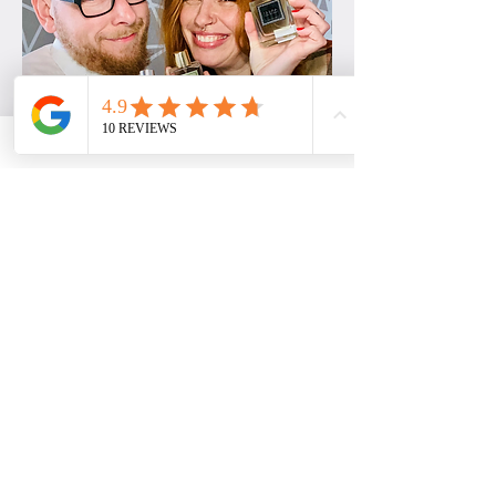
ADRESSE
Gartengasse 6
15907 Lübben
www.toxic-beauty-lounge.de
KONTAKT