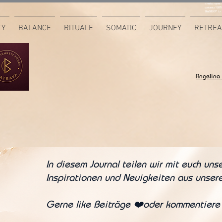
<meta name="
content="687
7F6B85CA" />
TY
BALANCE
RITUALE
SOMATIC
JOURNEY
RETREA
Angelina
In diesem Journal teilen wir mit euch uns
Inspirationen und Neuigkeiten aus unsere
Gerne like Beiträge ❤️oder kommentiere 