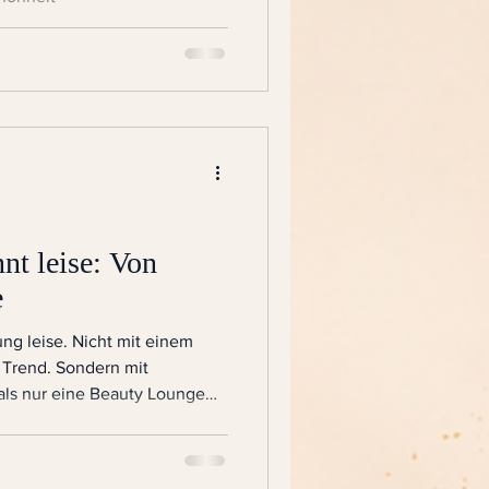
nt leise: Von
e
g leise. Nicht mit einem
 Trend. Sondern mit
als nur eine Beauty Lounge
eine Beauty Lounge. Denn je
traten, desto klarer wurde
 nur wegen ihrer Haut. Nicht