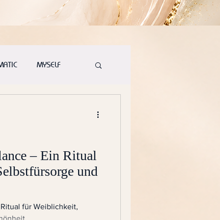
MATIC
MYSELF
ance – Ein Ritual
Selbstfürsorge und
itual für Weiblichkeit,
hönheit