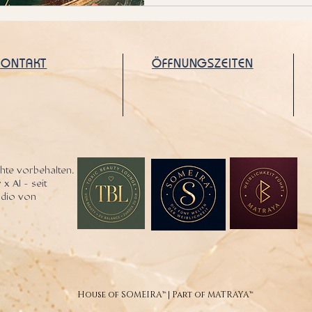
nur wegen Nägeln, Wimpern 
kamen erschöpft. Überreizt. 
Abgeschnitten von sich selbs
KONTAKT
ÖFFNUNGSZEITEN
hte vorbehalten.
 x AI - seit
tudio von
House of SOMEIRA™ | Part of MATRAYA™