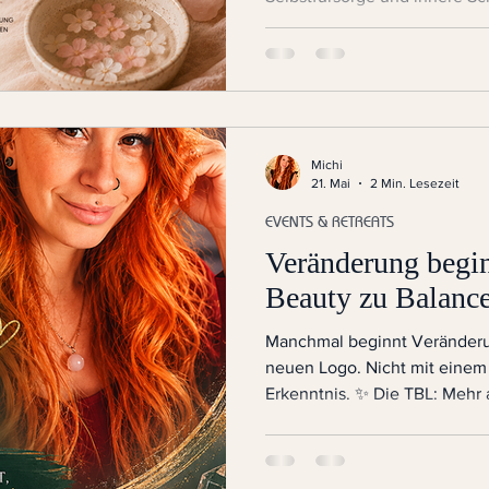
Michi
21. Mai
2 Min. Lesezeit
EVENTS & RETREATS
Veränderung begin
Beauty zu Balanc
Manchmal beginnt Veränderun
neuen Logo. Nicht mit einem
Erkenntnis. ✨ Die TBL: Mehr 
Die TBL war nie einfach nur 
mehr Frauen unsere Räume be
uns eines: Viele kamen nicht