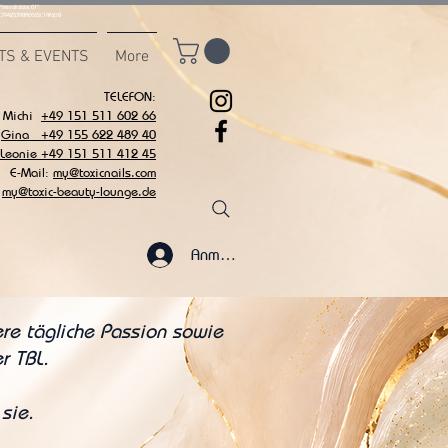
msvalidate.01"
C7942539BAEE65C1AF6DB
TS & EVENTS
More
TELEFON:
Michi
+49 151 511 602 66
Gina +49 155 622 489 40
 Leonie +49 151 511 412 45
E-Mail:
my@toxicnails.com
my@toxic-beauty-lounge.de
Anmelden
ere tägliche Passion sowie
r TBL.
sie.