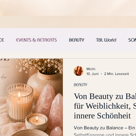
CE
EVENTS & RETREATS
BEAUTY
TBL World
SO
Michi
10. Juni
2 Min. Lesezeit
BEAUTY
Von Beauty zu Bal
für Weiblichkeit, 
innere Schönheit
Von Beauty zu Balance – Ein R
Selbstfürsorge und innere Sc