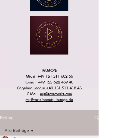
TELEFON:
Michi
+49 151 511 602 66
Gina
+49 155 622 489 40
Angelina Leonie
+49 151 511 412 45
E-Mail:
my@toxicnails.com
my@toxic-beauty-lounge.de
Beitrag
Alle Beiträge