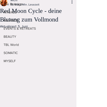
Michi
Alle Beiträge
15. Mai
2 Min. Lesezeit
Red Moon Cycle - deine
RITUALS
Blutung zum Vollmond
BALANCE
Aktualisiert:
5. Juni
EVENTS & RETREATS
BEAUTY
TBL World
SOMATIC
MYSELF