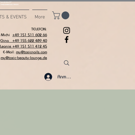
msvalidate.01"
C7942539BAEE65C1AF6DB
TS & EVENTS
More
TELEFON:
Michi
+49 151 511 602 66
Gina +49 155 622 489 40
 Leonie +49 151 511 412 45
E-Mail:
my@toxicnails.com
my@toxic-beauty-lounge.de
Anmelden