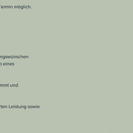
Termin möglich.
sungswünschen
b eines
timmt und
rten Leistung sowie