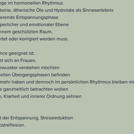
lege im hormonellen Rhythmus
teine, ätherische Öle und Hydrolate als Sinneserlebnis
ulierende Entspannungsphase
örperlicher und emotionaler Ebene
 einem geschützten Raum,
tet oder korrigiert werden muss.
ce geeignet ist:
et sich an Frauen,
 bewusster verstehen möchten
onellen Übergangsphasen befinden
us mehr haben und dennoch im persönlichen Rhythmus bleiben m
e ganzheitlich betrachten wollen
fe, Klarheit und innerer Ordnung sehnen
 der Entspannung, Stressreduktion
streflexion.