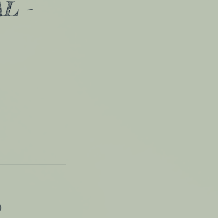
L -
)