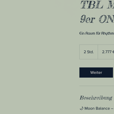
TBL M
9er O
Ein Raum für Rhythm
2.777
Euro
2 Std.
2
2.777 
S
t
d
Weiter
.
Beschreibung
🌙 Moon Balance – 