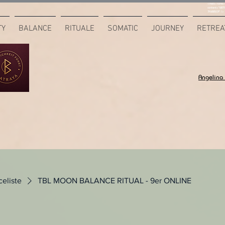
<meta name="
content="687
7F6B85CA" />
TY
BALANCE
RITUALE
SOMATIC
JOURNEY
RETREA
Angelina
celiste
TBL MOON BALANCE RITUAL - 9er ONLINE