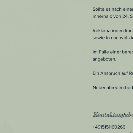
Sollte es nach ei
innerhalb von 24. 
Reklamationen könn
sowie in nachvollz
Im Falle einer ber
angeboten.
Ein Anspruch auf Rü
Nebenabreden bedür
Kontaktangab
+4915151160266