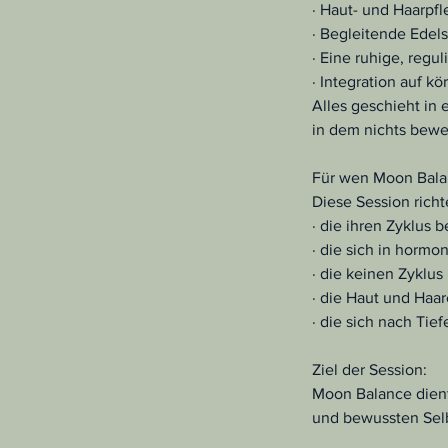
· Haut- und Haarpf
· Begleitende Edels
· Eine ruhige, reg
· Integration auf k
Alles geschieht in
in dem nichts bewer
Für wen Moon Balan
Diese Session richt
· die ihren Zyklus
· die sich in horm
· die keinen Zykl
· die Haut und Haar
· die sich nach Tie
Ziel der Session:
Moon Balance dient
und bewussten Selb