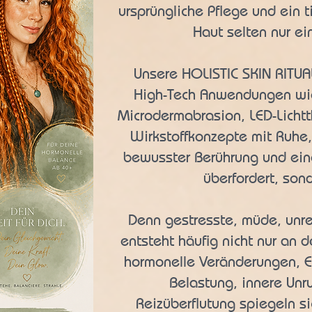
ursprüngliche Pflege und ein t
Haut selten nur ei
Unsere HOLISTIC SKIN RITU
High-Tech Anwendungen wie
Microdermabrasion, LED-Licht
Wirkstoffkonzepte mit Ruhe
bewusster Berührung und eine
überfordert, sond
Denn gestresste, müde, unre
entsteht häufig nicht nur an d
hormonelle Veränderungen, E
Belastung, innere Un
Reizüberflutung spiegeln si