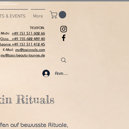
msvalidate.01"
C7942539BAEE65C1AF6DB
TS & EVENTS
More
TELEFON:
Michi
+49 151 511 602 66
Gina +49 155 622 489 40
 Leonie +49 151 511 412 45
E-Mail:
my@toxicnails.com
my@toxic-beauty-lounge.de
Anmelden
kin Rituals
fen auf bewusste Rituale,