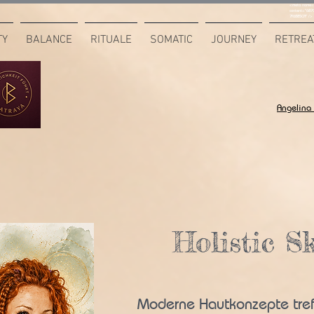
<meta name="
content="687
7F6B85CA" />
TY
BALANCE
RITUALE
SOMATIC
JOURNEY
RETREA
Angelina
Holistic S
Moderne Hautkonzepte tref