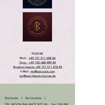
TELEFON:
Michi
+49 151 511 602 66
Gina
+49 155 622 489 40
Angelina Leonie
+49 151 511 412 45
E-Mail:
my@toxicnails.com
my@toxic-beauty-lounge.de
Startseite
Serviceliste
TBL MOON BALANCE RITUAL - 3er ONLINE