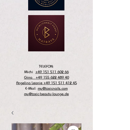
TELEFON:
Michi
+49 151 511 602 66
Gina
+49 155 622 489 40
Angelina Leonie
+49 151 511 412 45
E-Mail:
my@toxicnails.com
my@toxic-beauty-lounge.de