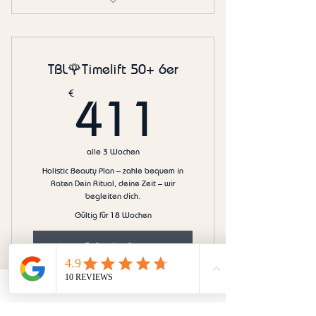
Timelift 50+ 💜 3er-KUR
TBL🌹Timelift 50+ 6er
411€
€
411
alle 3 Wochen
Holistic Beauty Plan – zahle bequem in
Raten Dein Ritual, deine Zeit – wir
begleiten dich.
Gültig für 18 Wochen
Sofort kaufen
Timelift 50+ 💜 6er-KUR