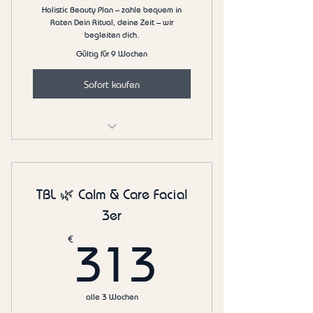
Holistic Beauty Plan – zahle bequem in
Raten Dein Ritual, deine Zeit – wir
begleiten dich.
Gültig für 9 Wochen
Sofort kaufen
✨ Deep Clean Holistic Skin Ceremony
3er
TBL 🌿 Calm & Care Facial
3er
313€
€
313
alle 3 Wochen