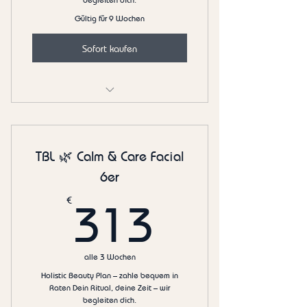
begleiten dich.
Gültig für 9 Wochen
Sofort kaufen
✨ Bright & Even Facial 3er
TBL 🌿 Calm & Care Facial
6er
313€
€
313
alle 3 Wochen
Holistic Beauty Plan – zahle bequem in
Raten Dein Ritual, deine Zeit – wir
begleiten dich.