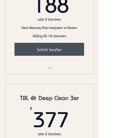
188€
188
alle 3 Wochen
Dein Beauty Plan bequem in Raten
Gültig für 18 Wochen
Sofort kaufen
Skin Veil Glow (BB Glow) 6er
TBL 🪷 Deep Clean 3er
377€
€
377
alle 3 Wochen