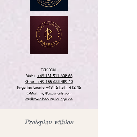
TELEFON:
Michi
+49 151 511 602 66
Gina
+49 155 622 489 40
Angelina Leonie
+49 151 511 412 45
E-Mail:
my@toxicnails.com
my@toxic-beauty-lounge.de
Preisplan wählen