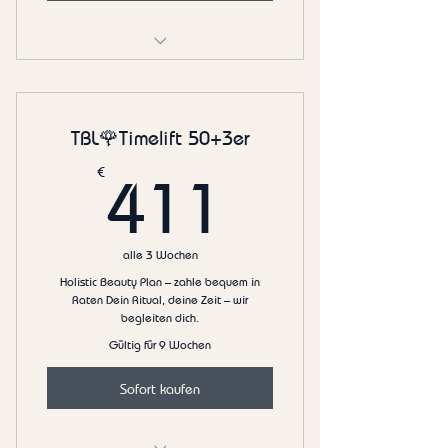
Holistic Hormone Glow 40+ 💜 6er
TBL🌹Timelift 50+3er
411€
€
411
alle 3 Wochen
Holistic Beauty Plan – zahle bequem in
Raten Dein Ritual, deine Zeit – wir
begleiten dich.
Gültig für 9 Wochen
Sofort kaufen