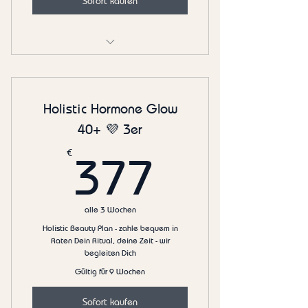
Sofort kaufen
👠First Lines Prevent 25+ 3er
Holistic Hormone Glow
40+ 💜 3er
377€
€
377
alle 3 Wochen
Holistic Beauty Plan - zahle bequem in
Raten Dein Ritual, deine Zeit - wir
begleiten Dich
Gültig für 9 Wochen
Sofort kaufen