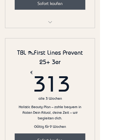
Sofort kaufen
Deep Clean Skin Methode - 6er KUR
TBL 👠First Lines Prevent
25+ 3er
313€
€
313
alle 3 Wochen
Holistic Beauty Plan – zahle bequem in
Raten Dein Ritual, deine Zeit – wir
begleiten dich.
Gültig für 9 Wochen