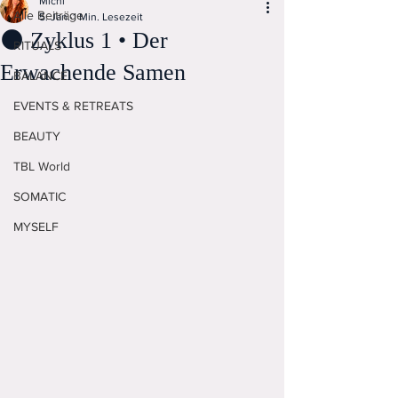
Michi
Alle Beiträge
5. Jan.
1 Min. Lesezeit
🌑 Zyklus 1 • Der
RITUALS
Erwachende Samen
BALANCE
EVENTS & RETREATS
BEAUTY
TBL World
SOMATIC
MYSELF