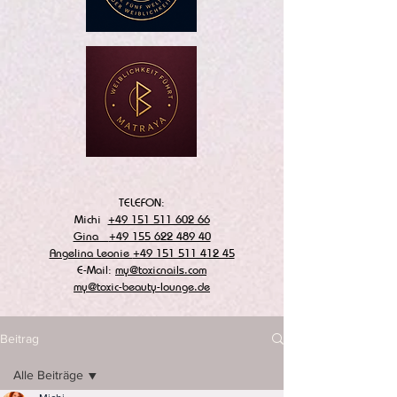
TELEFON:
Michi
+49 151 511 602 66
Gina
+49 155 622 489 40
Angelina Leonie
+49 151 511 412 45
E-Mail:
my@toxicnails.com
my@toxic-beauty-lounge.de
Beitrag
Alle Beiträge