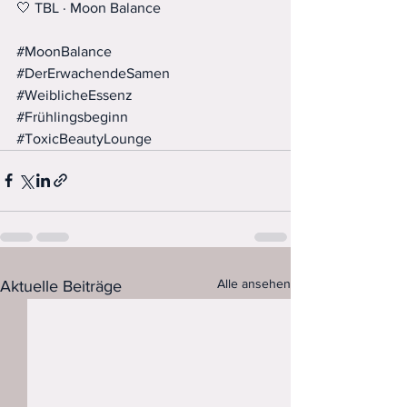
🤍 TBL · Moon Balance
#MoonBalance
#DerErwachendeSamen
#WeiblicheEssenz
#Frühlingsbeginn
#ToxicBeautyLounge
Alle ansehen
Aktuelle Beiträge