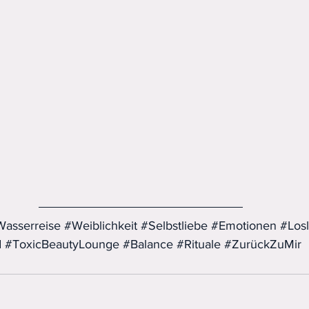
asserreise
#Weiblichkeit
#Selbstliebe
#Emotionen
#Los
d
#ToxicBeautyLounge
#Balance
#Rituale
#ZurückZuMir