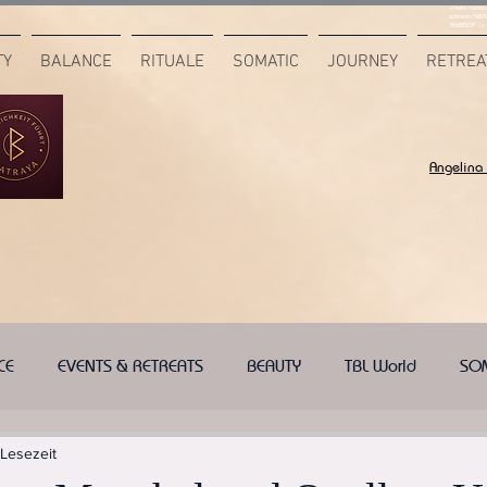
<meta name="
content="687
7F6B85CA" />
TY
BALANCE
RITUALE
SOMATIC
JOURNEY
RETREA
Angelina
CE
EVENTS & RETREATS
BEAUTY
TBL World
SO
 Lesezeit