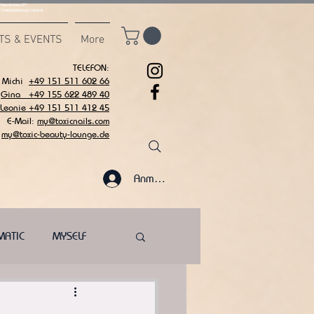
msvalidate.01"
C7942539BAEE65C1AF6DB
TS & EVENTS
More
TELEFON:
Michi
+49 151 511 602 66
Gina +49 155 622 489 40
 Leonie +49 151 511 412 45
E-Mail:
my@toxicnails.com
my@toxic-beauty-lounge.de
Anmelden
MATIC
MYSELF