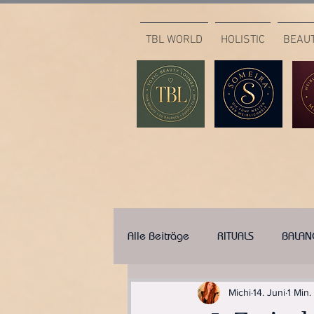
TBL WORLD
HOLISTIC
BEAU
Alle Beiträge
RITUALS
BALAN
Michi
14. Juni
1 Min.