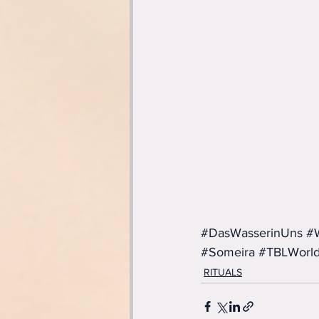
#DasWasserinUns
#W
#Someira
#TBLWorl
RITUALS