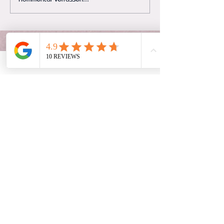
PMU Sanft. Echt. Du
ADRESSE
Gartengasse 6
15907 Lübben
www.toxic-beauty-lounge.de
KONTAKT
ÖFFNUNGSZEITEN