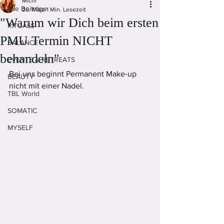
Michi
Alle Beiträge
26. März
1 Min. Lesezeit
"Warum wir Dich beim ersten
RITUALS
PMU Termin NICHT
BALANCE
behandeln"
EVENTS & RETREATS
Bei uns beginnt Permanent Make-up 
BEAUTY
nicht mit einer Nadel.
TBL World
SOMATIC
MYSELF