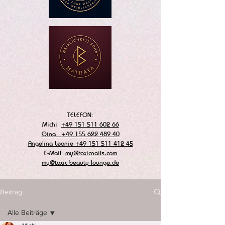
TELEFON:
Michi
+49 151 511 602 66
Gina
+49 155 622 489 40
Angelina Leonie
+49 151 511 412 45
E-Mail:
my@toxicnails.com
my@toxic-beauty-lounge.de
Beitrag
Alle Beiträge