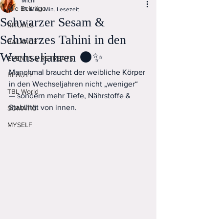
Michi
Alle Beiträge
10. Mai
1 Min. Lesezeit
Schwarzer Sesam &
RITUALS
Schwarzes Tahini in den
BALANCE
Wechseljahren 🌑✨
EVENTS & RETREATS
Manchmal braucht der weibliche Körper 
BEAUTY
in den Wechseljahren nicht „weniger“ 
TBL World
— sondern mehr Tiefe, Nährstoffe & 
Stabilität von innen.
SOMATIC
MYSELF