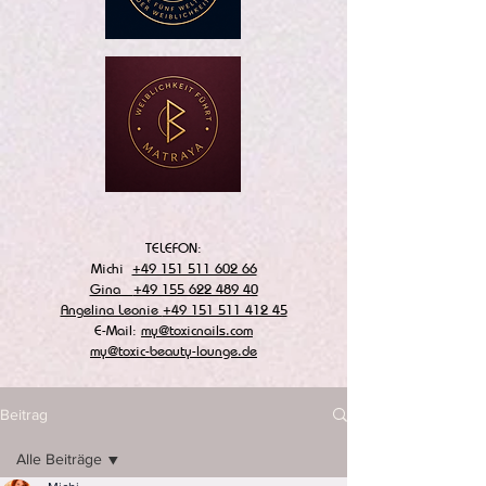
TELEFON:
Michi
+49 151 511 602 66
Gina
+49 155 622 489 40
Angelina Leonie
+49 151 511 412 45
E-Mail:
my@toxicnails.com
my@toxic-beauty-lounge.de
Beitrag
Alle Beiträge