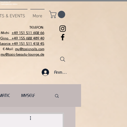
msvalidate.01"
C7942539BAEE65C1AF6DB
TS & EVENTS
More
TELEFON:
Michi
+49 151 511 602 66
Gina +49 155 622 489 40
 Leonie +49 151 511 412 45
E-Mail:
my@toxicnails.com
my@toxic-beauty-lounge.de
Anmelden
MATIC
MYSELF