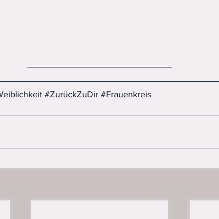
eiblichkeit
#ZurückZuDir
#Frauenkreis