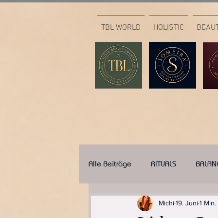
TBL WORLD
HOLISTIC
BEAU
Alle Beiträge
RITUALS
BALAN
Michi
19. Juni
1 Min.