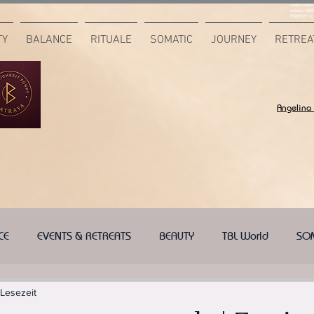
<meta name="
content="687
7F6B85CA" />
TY
BALANCE
RITUALE
SOMATIC
JOURNEY
RETREA
Angelina
CE
EVENTS & RETREATS
BEAUTY
TBL World
SO
 Lesezeit