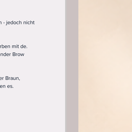
- jedoch nicht 
rben mit de. 
kender Brow 
r Braun, 
en es.