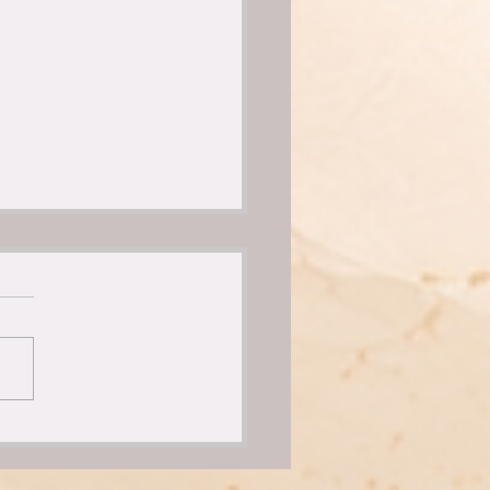
hmal müssen wir nicht
r hinschauen. Sondern
r.