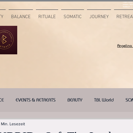
<meta name="
content="687
7F6B85CA" />
TY
BALANCE
RITUALE
SOMATIC
JOURNEY
RETREA
Angelina
CE
EVENTS & RETREATS
BEAUTY
TBL World
SO
 Min. Lesezeit