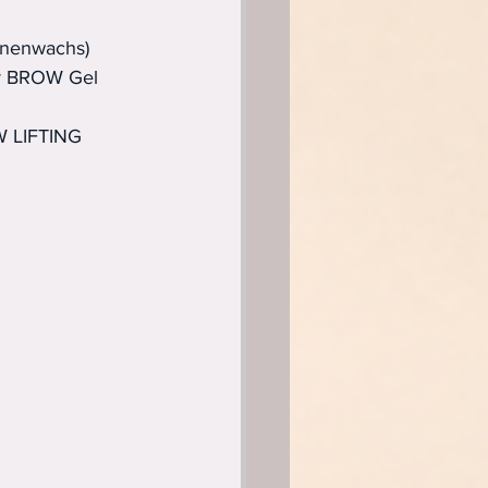
enenwachs)
er BROW Gel
W LIFTING 