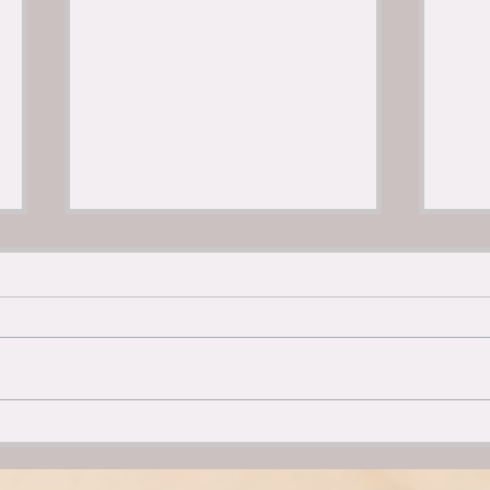
Der Funke – Wie jede
Manc
Veränderung beginnt |
nähe
SOMEIRA
weite