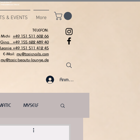
msvalidate.01"
C7942539BAEE65C1AF6DB
TS & EVENTS
More
TELEFON:
Michi
+49 151 511 602 66
Gina +49 155 622 489 40
 Leonie +49 151 511 412 45
E-Mail:
my@toxicnails.com
my@toxic-beauty-lounge.de
Anmelden
MATIC
MYSELF