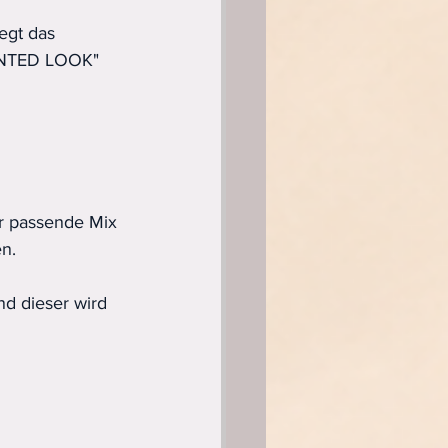
egt das 
TINTED LOOK" 
r passende Mix 
en.
d dieser wird 