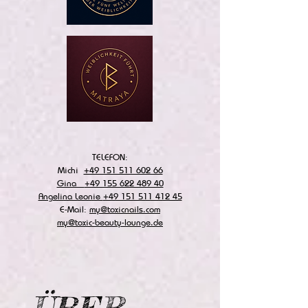
TELEFON:
Michi
+49 151 511 602 66
Gina
+49 155 622 489 40
Angelina Leonie
+49 151 511 412 45
E-Mail:
my@toxicnails.com
my@toxic-beauty-lounge.de