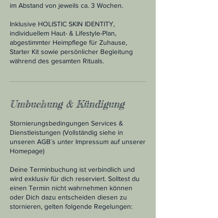
im Abstand von jeweils ca. 3 Wochen.
Inklusive HOLISTIC SKIN IDENTITY,
individuellem Haut- & Lifestyle-Plan,
abgestimmter Heimpflege für Zuhause,
Starter Kit sowie persönlicher Begleitung
während des gesamten Rituals.
Umbuchung & Kündigung
Stornierungsbedingungen Services &
Dienstleistungen (Vollständig siehe in
unseren AGB`s unter Impressum auf unserer
Homepage)
Deine Terminbuchung ist verbindlich und
wird exklusiv für dich reserviert. Solltest du
einen Termin nicht wahrnehmen können
oder Dich dazu entscheiden diesen zu
stornieren, gelten folgende Regelungen: