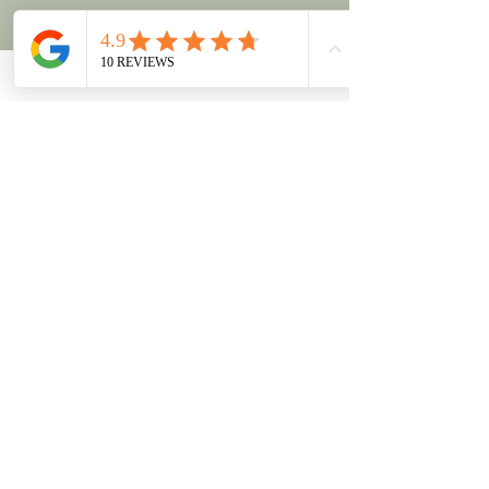
Reklamation Services & Dienstleistungen:
Sollte es nach einer Anwendung zu einer
Beanstandung kommen, bitten wir um eine
Rückmeldung innerhalb von 24. Stunden
nach dem Termin.
Reklamationen können ausschließlich
berücksichtigt werden, wenn sie innerhalb
dieses Zeitraums sowie in nachvollziehbarer
Form erfolgen.
Im Falle einer berechtigten Reklamation wird
eine Nachbesserung im Rahmen des
Möglichen angeboten.
Ein Anspruch auf Rückerstattung besteht
nicht, denn die Leistung gilt als erbracht.
Nebenabreden bedürfen der schriftlichen
Form.