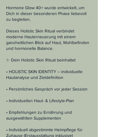
Hormone Glow 40+ wurde entwickelt, um
Dich in dieser besonderen Phase liebevoll
zu begleiten.
Dieses Holistic Skin Ritual verbindet
moderne Hauterneuerung mit einem
ganzheitlichen Blick auf Haut, Wohlbefinden
und hormonelle Balance.
✨ Dein Holistic Skin Ritual beinhaltet
• HOLISTIC SKIN IDENTITY – individuelle
Hautanalyse und Zieldefinition
• Persönliches Gespräch vor jeder Session
• Individuellen Haut- & Lifestyle-Plan
• Empfehlungen zu Ernährung und
ausgewählten Supplementen
• Individuell abgestimmte Heimpflege für
Zuhause (Erstausstattung inklusive)