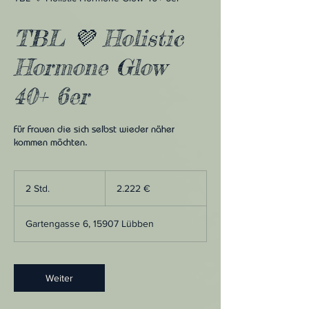
TBL 💜 Holistic
Hormone Glow
40+ 6er
Für Frauen die sich selbst wieder näher
kommen möchten.
2.222
Euro
2 Std.
2
2.222 €
S
t
Gartengasse 6, 15907 Lübben
d
.
Weiter