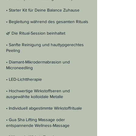
• Starter Kit für Deine Balance Zuhause
• Begleitung während des gesamten Rituals
🌿 Die Ritual-Session beinhaltet
• Sanfte Reinigung und hauttypgerechtes
Peeling
• Diamant-Mikrodermabrasion und
Microneedling
• LED-Lichttherapie
• Hochwertige Wirkstoffseren und
ausgewählte kolloidale Metalle
• Individuell abgestimmte Wirkstoffrituale
• Gua Sha Lifting Massage oder
entspannende Wellness-Massage