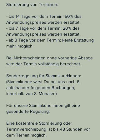
Stornierung von Terminen:
- bis 14 Tage vor dem Termin: 50% des
Anwendungspreises werden erstattet.
- bis 7 Tage vor dem Termin: 20% des
Anwendungspreises werden erstattet.
- ab 3 Tage vor dem Termin: keine Erstattung
mehr möglich.
Bei Nichterscheinen ohne vorherige Absage
wird der Termin vollständig berechnet.
Sonderregelung für Stammkund:innen:
(Stammkunde wirst Du bei uns nach 6.
aufeinander folgenden Buchungen,
innerhalb von 8. Monaten)
Für unsere Stammkund:innen gilt eine
gesonderte Regelung:
Eine kostenfreie Stornierung oder
Terminverschiebung ist bis 48 Stunden vor
dem Termin möglich.