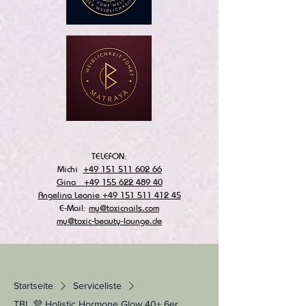
TELEFON:
Michi
+49 151 511 602 66
Gina
+49 155 622 489 40
Angelina Leonie
+49 151 511 412 45
E-Mail:
my@toxicnails.com
my@toxic-beauty-lounge.de
Startseite
Serviceliste
TBL 💜 Holistic Hormone Glow 40+ 6er