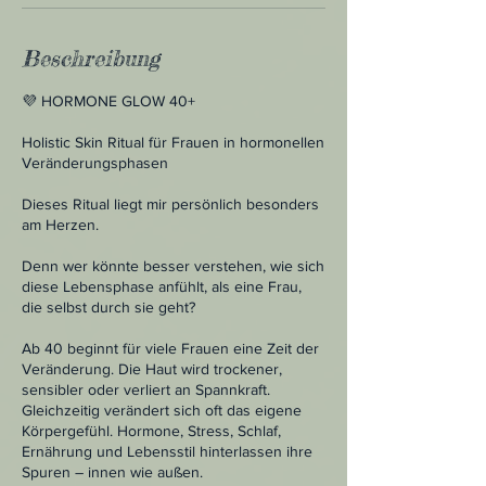
Beschreibung
💜 HORMONE GLOW 40+
Holistic Skin Ritual für Frauen in hormonellen
Veränderungsphasen
Dieses Ritual liegt mir persönlich besonders
am Herzen.
Denn wer könnte besser verstehen, wie sich
diese Lebensphase anfühlt, als eine Frau,
die selbst durch sie geht?
Ab 40 beginnt für viele Frauen eine Zeit der
Veränderung. Die Haut wird trockener,
sensibler oder verliert an Spannkraft.
Gleichzeitig verändert sich oft das eigene
Körpergefühl. Hormone, Stress, Schlaf,
Ernährung und Lebensstil hinterlassen ihre
Spuren – innen wie außen.