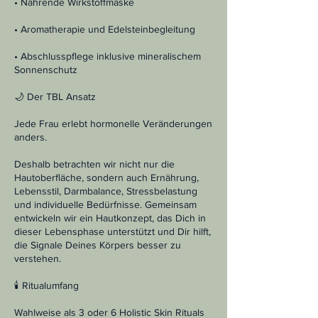
• Nährende Wirkstoffmaske
• Aromatherapie und Edelsteinbegleitung
• Abschlusspflege inklusive mineralischem
Sonnenschutz
🌙 Der TBL Ansatz
Jede Frau erlebt hormonelle Veränderungen
anders.
Deshalb betrachten wir nicht nur die
Hautoberfläche, sondern auch Ernährung,
Lebensstil, Darmbalance, Stressbelastung
und individuelle Bedürfnisse. Gemeinsam
entwickeln wir ein Hautkonzept, das Dich in
dieser Lebensphase unterstützt und Dir hilft,
die Signale Deines Körpers besser zu
verstehen.
🕯 Ritualumfang
Wahlweise als 3 oder 6 Holistic Skin Rituals