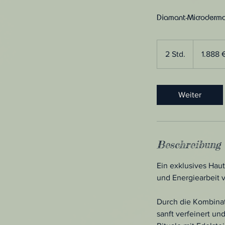
Diamant-Microderma
1.888
Euro
2 Std.
2
1.888 
S
t
d
Weiter
.
Beschreibung
Ein exklusives Hau
und Energiearbeit v
Durch die Kombinat
sanft verfeinert un