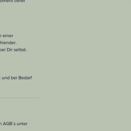
oment tiefer
n einer
ahlender.
i Dir selbst.
t und bei Bedarf
n AGB`s unter