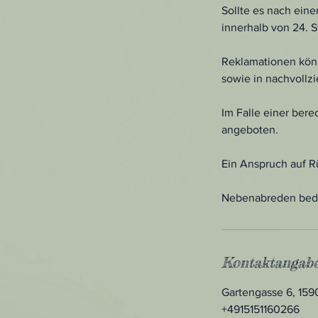
Sollte es nach ei
innerhalb von 24. 
Reklamationen könn
sowie in nachvollz
Im Falle einer ber
angeboten.
Ein Anspruch auf Rü
Nebenabreden bedür
Kontaktangab
Gartengasse 6, 15
+4915151160266