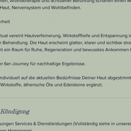
einen, Aromatherapie und achtsamer Berührung schaffen einen M
 Haut, Nervensystem und Wohlbefinden.
rheit
tual vereint Hautverfeinerung, Wirkstofftiefe und Entspannung i
ehandlung. Die Haut erscheint glatter, klarer und sichtbar str
eht ein Raum für Ruhe, Regeneration und bewusstes Ankommen be
er 6er-Journey für nachhaltige Ergebnisse.
ndividuell auf die aktuellen Bedürfnisse Deiner Haut abgestimm
Wirkstoffe, ätherische Öle und Edelsteine ergänzt.
Kündigung
ungen Services & Dienstleistungen (Vollständig siehe in unsere
erer Homepage)