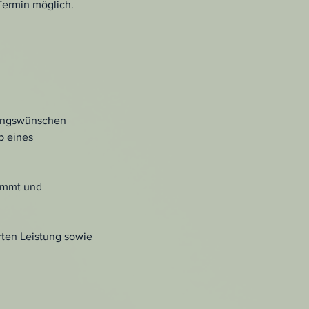
Termin möglich.
sungswünschen
b eines
timmt und
rten Leistung sowie