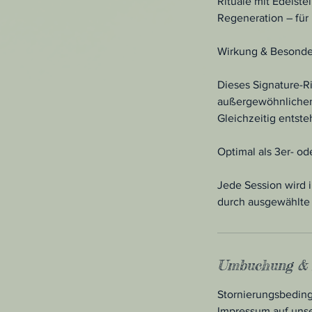
Rituale mit Edelst
Regeneration – für
Wirkung & Besonde
Dieses Signature-Ri
außergewöhnlichen B
Gleichzeitig entst
Optimal als 3er- od
Jede Session wird i
durch ausgewählte 
Umbuchung & 
Stornierungsbeding
Impressum auf uns