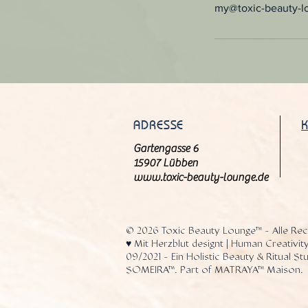
my@toxic-beauty-l
ADRESSE
Gartengasse 6
15907 Lübben
www.toxic-beauty-lounge.de
© 2026 Toxic Beauty Lounge™ - Alle Rec
♥️ Mit Herzblut designt | Human Creativity
09/2021 - Ein Holistic Beauty & Ritual S
SOMEIRA™. Part of MATRAYA™ Maison.