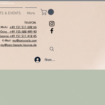
msvalidate.01"
C7942539BAEE65C1AF6DB
TS & EVENTS
More
TELEFON:
Michi
+49 151 511 602 66
Gina +49 155 622 489 40
 Leonie +49 151 511 412 45
E-Mail:
my@toxicnails.com
my@toxic-beauty-lounge.de
Anmelden