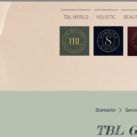
TBL WORLD
HOLISTIC
BEAU
Startseite
Servi
TBL Gl