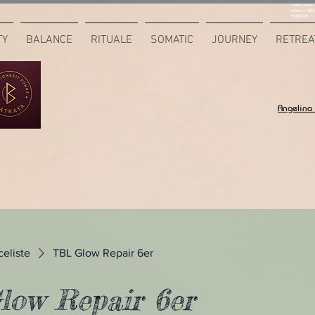
<meta name="
content="687
7F6B85CA" />
TY
BALANCE
RITUALE
SOMATIC
JOURNEY
RETREA
Angelina
celiste
TBL Glow Repair 6er
ow Repair 6er