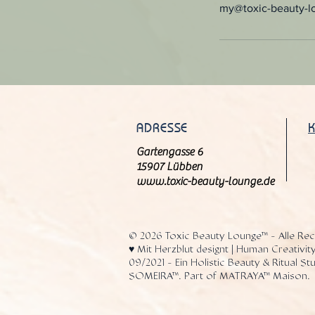
my@toxic-beauty-l
ADRESSE
Gartengasse 6
15907 Lübben
www.toxic-beauty-lounge.de
© 2026 Toxic Beauty Lounge™ - Alle Rec
♥️ Mit Herzblut designt | Human Creativity
09/2021 - Ein Holistic Beauty & Ritual S
SOMEIRA™. Part of MATRAYA™ Maison.