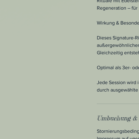
Rituale mit Edelst
Regeneration – für
Wirkung & Besonde
Dieses Signature-Ri
außergewöhnlichen B
Gleichzeitig entst
Optimal als 3er- od
Jede Session wird i
durch ausgewählte 
Umbuchung & 
Stornierungsbeding
Impressum auf uns