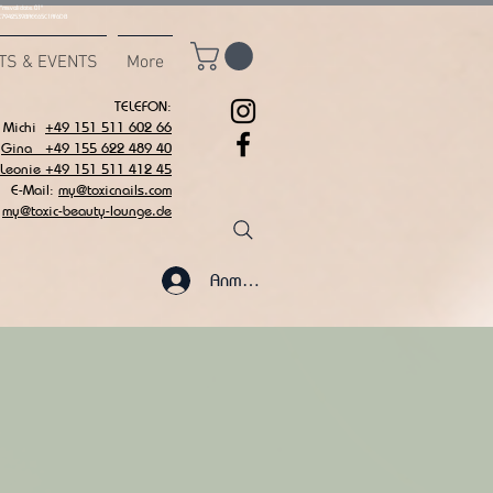
msvalidate.01"
C7942539BAEE65C1AF6DB
TS & EVENTS
More
TELEFON:
Michi
+49 151 511 602 66
Gina +49 155 622 489 40
 Leonie +49 151 511 412 45
E-Mail:
my@toxicnails.com
my@toxic-beauty-lounge.de
Anmelden