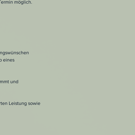
Termin möglich.
sungswünschen
b eines
timmt und
rten Leistung sowie