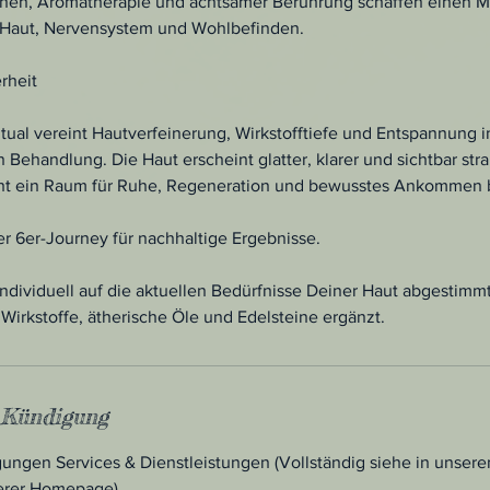
einen, Aromatherapie und achtsamer Berührung schaffen einen M
 Haut, Nervensystem und Wohlbefinden.
rheit
tual vereint Hautverfeinerung, Wirkstofftiefe und Entspannung i
ehandlung. Die Haut erscheint glatter, klarer und sichtbar str
eht ein Raum für Ruhe, Regeneration und bewusstes Ankommen be
er 6er-Journey für nachhaltige Ergebnisse.
ndividuell auf die aktuellen Bedürfnisse Deiner Haut abgestimm
Wirkstoffe, ätherische Öle und Edelsteine ergänzt.
Kündigung
ungen Services & Dienstleistungen (Vollständig siehe in unsere
erer Homepage)