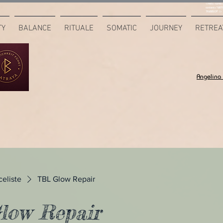
<meta name="
content="687
7F6B85CA" />
TY
BALANCE
RITUALE
SOMATIC
JOURNEY
RETREA
Angelina
celiste
TBL Glow Repair
ow Repair