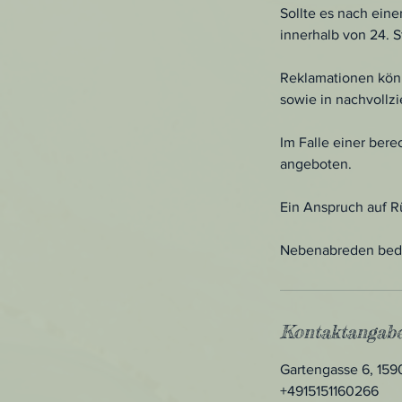
Sollte es nach ei
innerhalb von 24. 
Reklamationen könn
sowie in nachvollz
Im Falle einer ber
angeboten.
Ein Anspruch auf Rü
Nebenabreden bedür
Kontaktangab
Gartengasse 6, 15
+4915151160266