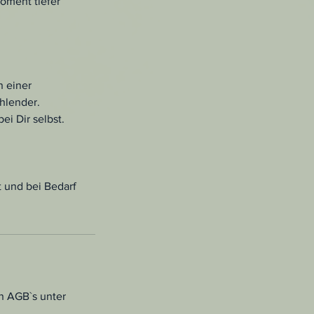
oment tiefer
n einer
ahlender.
i Dir selbst.
t und bei Bedarf
n AGB`s unter