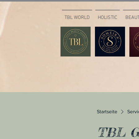
TBL WORLD
HOLISTIC
BEAU
Startseite
Servi
TBL Gl