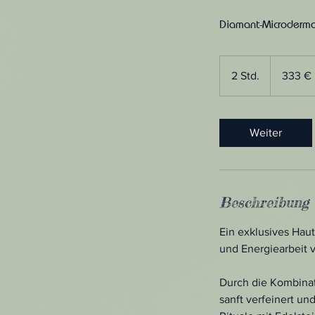
Diamant-Microderma
333
Euro
2 Std.
2
333 €
S
t
d
Weiter
.
Beschreibung
Ein exklusives Hau
und Energiearbeit v
Durch die Kombinat
sanft verfeinert un