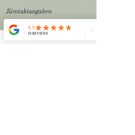
Kontaktangaben
Gartengasse 6, 15907 Lübben (Spreewald),
Germany
+4915151160266
my@toxic-beauty-lounge.de
ADRESSE
Gartengasse 6
15907 Lübben
www.toxic-beauty-lounge.de
KONTAKT