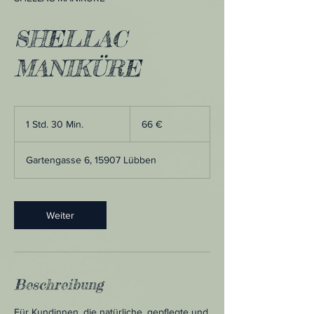
SHELLAC
MANIKÜRE
66
Euro
1 Std. 30 Min.
1
66 €
S
t
Gartengasse 6, 15907 Lübben
d
3
0
M
Weiter
i
n
.
Beschreibung
Für Kundinnen, die natürliche, gepflegte und