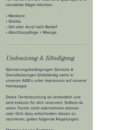
verstärkte Nägel möchten.
• Maniküre
• Shellac
• Gel oder Acryl nach Bedarf
• Abschlusspflege + Massge
Umbuchung & Kündigung
Stornierungsbedingungen Services &
Dienstleistungen (Vollständig siehe in
unseren AGB`s unter Impressum auf unserer
Homepage)
Deine Terminbuchung ist verbindlich und
wird exklusiv für dich reserviert. Solltest du
einen Termin nicht wahrnehmen können
oder Dich dazu entscheiden diesen zu
stornieren, gelten folgende Regelungen: