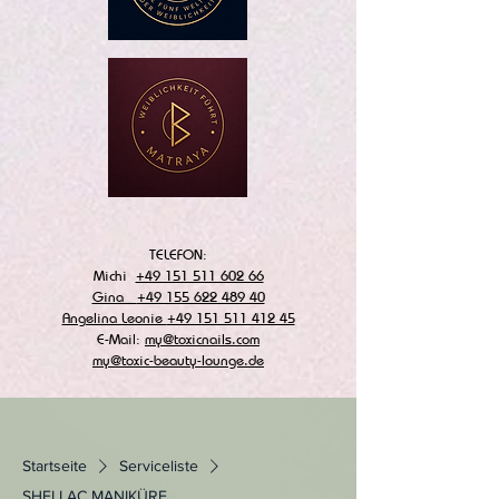
TELEFON:
Michi
+49 151 511 602 66
Gina
+49 155 622 489 40
Angelina Leonie
+49 151 511 412 45
E-Mail:
my@toxicnails.com
my@toxic-beauty-lounge.de
Startseite
Serviceliste
SHELLAC MANIKÜRE