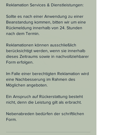
Reklamation Services & Dienstleistungen:
Sollte es nach einer Anwendung zu einer
Beanstandung kommen, bitten wir um eine
Rückmeldung innerhalb von 24. Stunden
nach dem Termin.
Reklamationen können ausschließlich
berücksichtigt werden, wenn sie innerhalb
dieses Zeitraums sowie in nachvollziehbarer
Form erfolgen.
Im Falle einer berechtigten Reklamation wird
eine Nachbesserung im Rahmen des
Möglichen angeboten.
Ein Anspruch auf Rückerstattung besteht
nicht, denn die Leistung gilt als erbracht.
Nebenabreden bedürfen der schriftlichen
Form.