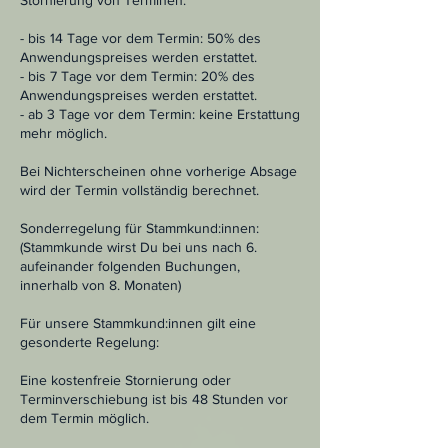
Stornierung von Terminen:
- bis 14 Tage vor dem Termin: 50% des
Anwendungspreises werden erstattet.
- bis 7 Tage vor dem Termin: 20% des
Anwendungspreises werden erstattet.
- ab 3 Tage vor dem Termin: keine Erstattung
mehr möglich.
Bei Nichterscheinen ohne vorherige Absage
wird der Termin vollständig berechnet.
Sonderregelung für Stammkund:innen:
(Stammkunde wirst Du bei uns nach 6.
aufeinander folgenden Buchungen,
innerhalb von 8. Monaten)
Für unsere Stammkund:innen gilt eine
gesonderte Regelung:
Eine kostenfreie Stornierung oder
Terminverschiebung ist bis 48 Stunden vor
dem Termin möglich.