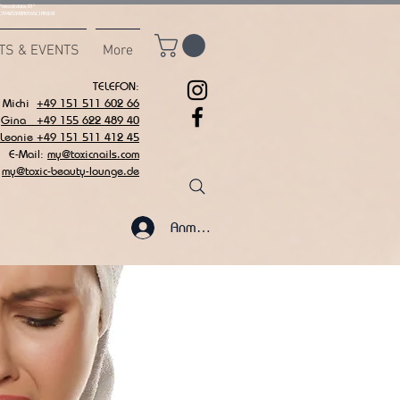
msvalidate.01"
C7942539BAEE65C1AF6DB
TS & EVENTS
More
TELEFON:
Michi
+49 151 511 602 66
Gina +49 155 622 489 40
 Leonie +49 151 511 412 45
E-Mail:
my@toxicnails.com
my@toxic-beauty-lounge.de
Anmelden