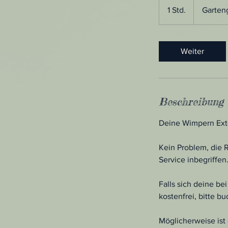
1 Std.
1
Garten
S
t
d
Weiter
Beschreibung
Deine Wimpern Exte
Kein Problem, die 
Service inbegriffen
Falls sich deine be
kostenfrei, bitte b
Möglicherweise ist 