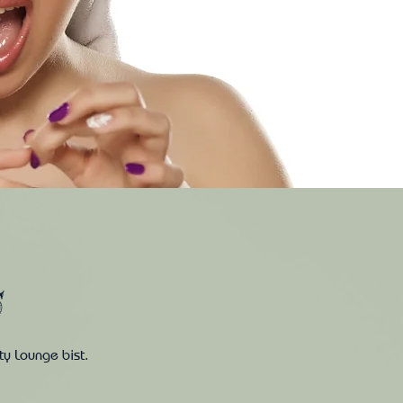
S
ty Lounge bist.