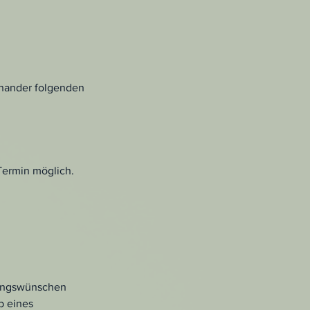
inander folgenden
Termin möglich.
sungswünschen
b eines