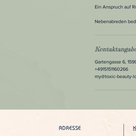
Ein Anspruch auf Rü
Nebenabreden bedür
Kontaktangab
Gartengasse 6, 15
+4915151160266
my@toxic-beauty-l
ADRESSE