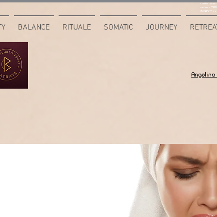
<meta name="
content="687
7F6B85CA" />
TY
BALANCE
RITUALE
SOMATIC
JOURNEY
RETREA
Angelina