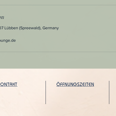
en
907 Lübben (Spreewald), Germany
ounge.de
KONTAKT
ÖFFNUNGSZEITEN