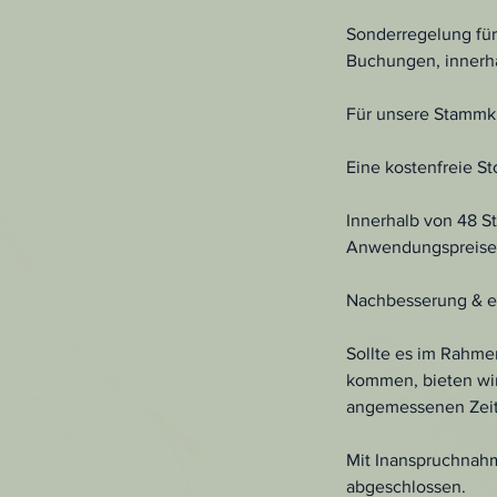
Sonderregelung für
Buchungen, innerha
Für unsere Stammku
Eine kostenfreie S
Innerhalb von 48 S
Anwendungspreises
Nachbesserung & er
Sollte es im Rahme
kommen, bieten wir
angemessenen Zei
Mit Inanspruchnahm
abgeschlossen.