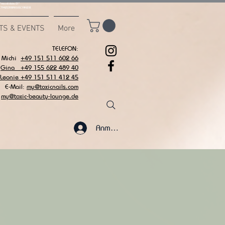
msvalidate.01"
C7942539BAEE65C1AF6DB
TS & EVENTS
More
TELEFON:
Michi
+49 151 511 602 66
Gina +49 155 622 489 40
 Leonie +49 151 511 412 45
E-Mail:
my@toxicnails.com
my@toxic-beauty-lounge.de
Anmelden