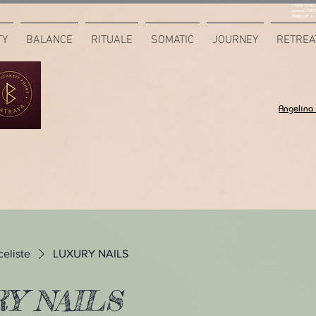
<meta name="
content="687
7F6B85CA" />
TY
BALANCE
RITUALE
SOMATIC
JOURNEY
RETREA
Angelina
celiste
LUXURY NAILS
Y NAILS