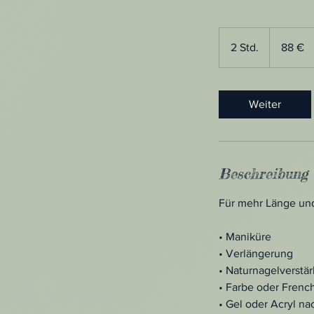
88
Euro
2 Std.
2
88 €
S
t
d
Weiter
.
Beschreibung
Für mehr Länge un
• Maniküre
• Verlängerung
• Naturnagelverstä
• Farbe oder Frenc
• Gel oder Acryl na