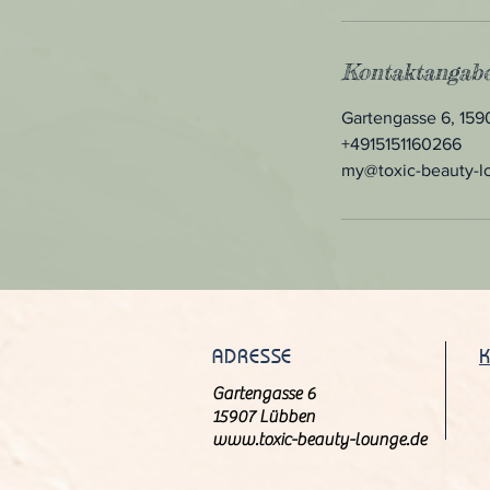
Kontaktangab
Gartengasse 6, 15
+4915151160266
my@toxic-beauty-l
ADRESSE
Gartengasse 6
15907 Lübben
www.toxic-beauty-lounge.de