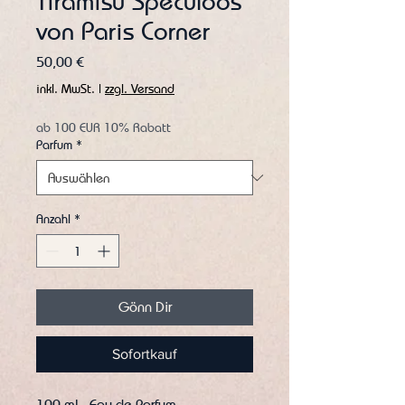
Tiramisu Speculoos
von Paris Corner
Preis
50,00 €
inkl. MwSt.
|
zzgl. Versand
ab 100 EUR 10% Rabatt
Parfum
*
Anzahl
*
Gönn Dir
Sofortkauf
100 ml - Eau de Parfum