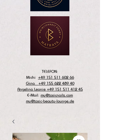
TELEFON:
Michi
+49 151 511 602 66
Gina
+49 155 622 489 40
Angelina Leonie
+49 151 511 412 45
E-Mail:
my@toxicnails.com
my@toxic-beauty-lounge.de