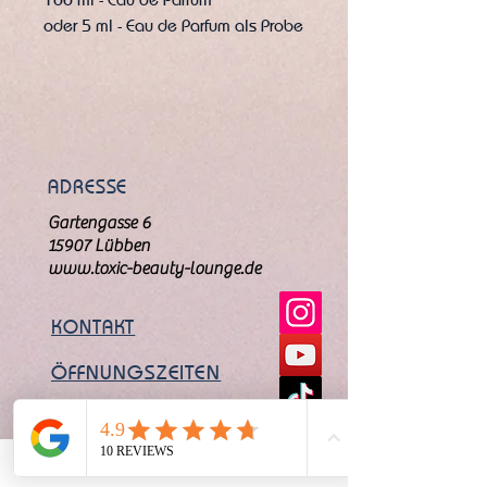
​oder 5 ml - Eau de Parfum als Probe
Der "Tiramisu Speculoos" von Paris
Corner ist einer der Lieblingsdüfte
von meinem Mann Maik, denn er
riecht nach seinen absoluten
Lieblingskeksen.
ADRESSE
Gartengasse 6
Wir lieben Gourmand Düfte und
15907 Lübben
dieses Schätzchen ist eine
www.toxic-beauty-lounge.de
Versuchung aus Zimt & Keksigen
Aromen.
KONTAKT
Kopfnote:
ÖFFNUNGSZEITEN
Zimt & Kaffee
Herznote:
Kakao & Vanille