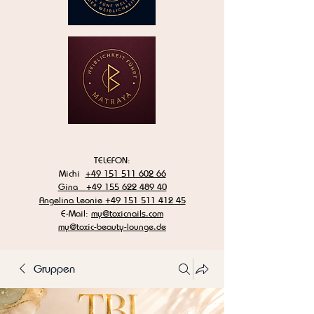
TELEFON:
Michi
+49 151 511 602 66
Gina
+49 155 622 489 40
Angelina Leonie
+49 151 511 412 45
E-Mail:
my@toxicnails.com
my@toxic-beauty-lounge.de
Gruppen