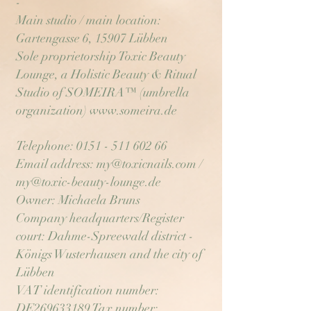
-
Main studio / main location:
Gartengasse 6, 15907 Lübben
Sole proprietorship Toxic Beauty
Lounge, a Holistic Beauty & Ritual
Studio of SOMEIRA™ (umbrella
organization)
www.someira.de
Telephone:
0151 - 511 602 66
Email address:
my@toxicnails.com
/
my@toxic-beauty-lounge.de
Owner: Michaela Bruns
Company headquarters/Register
court: Dahme-Spreewald district -
Königs Wusterhausen and the city of
Lübben
VAT identification number:
DE269633189 Tax number: