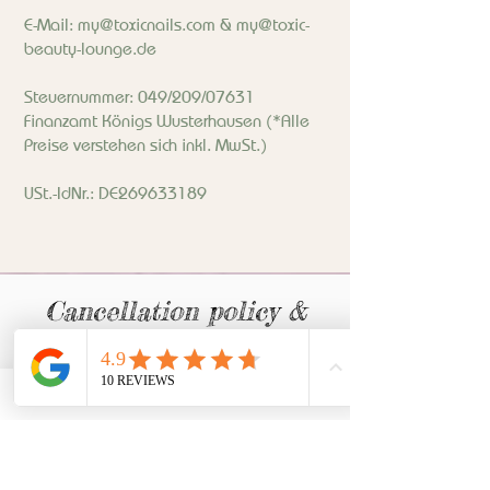
E-Mail:
my@toxicnails.com
&
my@toxic-
beauty-lounge.de
Steuernummer: 049/209/07631
Finanzamt Königs Wusterhausen (*Alle
Preise verstehen sich inkl. MwSt.)
USt.-IdNr.: DE269633189
Cancellation policy &
refund guidelines
Online shop
Widerrufsbelehrung und -Verwaltung,
Widerrufsrecht
Du hast das Recht, binnen vierzehn Tagen
ohne Angabe von Gründen o. ä. zu