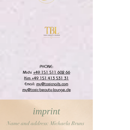
PHONE:
Michi
+49 151 511 602 66
Kim +49 151 413 531 31
Email:
my@toxicnails.com
my@toxic-beauty-lounge.de
imprint
Name and address: Michaela Bruns