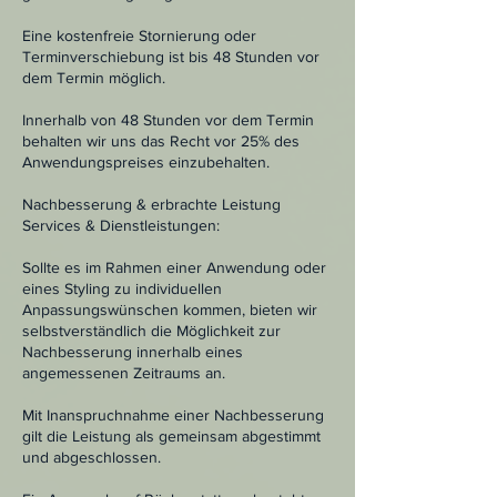
Eine kostenfreie Stornierung oder
Terminverschiebung ist bis 48 Stunden vor
dem Termin möglich.
Innerhalb von 48 Stunden vor dem Termin
behalten wir uns das Recht vor 25% des
Anwendungspreises einzubehalten.
Nachbesserung & erbrachte Leistung
Services & Dienstleistungen:
Sollte es im Rahmen einer Anwendung oder
eines Styling zu individuellen
Anpassungswünschen kommen, bieten wir
selbstverständlich die Möglichkeit zur
Nachbesserung innerhalb eines
angemessenen Zeitraums an.
Mit Inanspruchnahme einer Nachbesserung
gilt die Leistung als gemeinsam abgestimmt
und abgeschlossen.