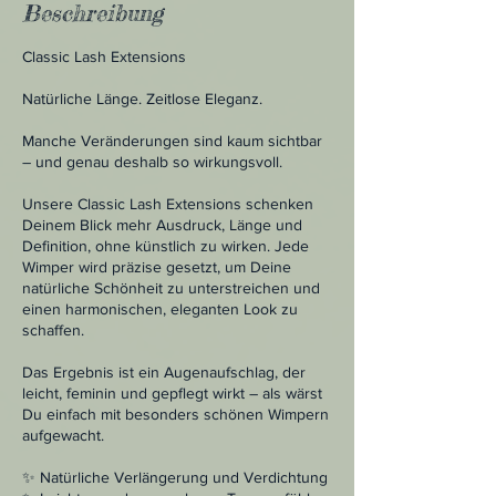
Beschreibung
Classic Lash Extensions
Natürliche Länge. Zeitlose Eleganz.
Manche Veränderungen sind kaum sichtbar
– und genau deshalb so wirkungsvoll.
Unsere Classic Lash Extensions schenken
Deinem Blick mehr Ausdruck, Länge und
Definition, ohne künstlich zu wirken. Jede
Wimper wird präzise gesetzt, um Deine
natürliche Schönheit zu unterstreichen und
einen harmonischen, eleganten Look zu
schaffen.
Das Ergebnis ist ein Augenaufschlag, der
leicht, feminin und gepflegt wirkt – als wärst
Du einfach mit besonders schönen Wimpern
aufgewacht.
✨ Natürliche Verlängerung und Verdichtung