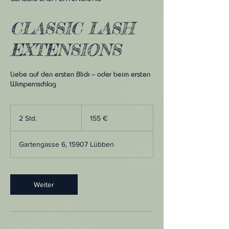
CLASSIC LASH
EXTENSIONS
Liebe auf den ersten Blick – oder beim ersten
Wimpernschlag
155
Euro
2 Std.
2
155 €
S
t
Gartengasse 6, 15907 Lübben
d
.
Weiter