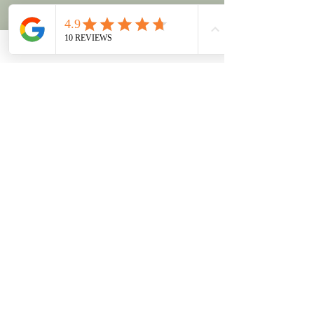
Nebenabreden bedürfen der schriftlichen
Form.
Kontaktangaben
Gartengasse 6, 15907 Lübben (Spreewald),
Germany
+4915151160266
my@toxic-beauty-lounge.de
ADRESSE
Gartengasse 6
15907 Lübben