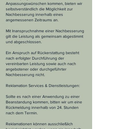
Anpassungswünschen kommen, bieten wir
selbstverständlich die Möglichkeit zur
Nachbesserung innerhalb eines
angemessenen Zeitraums an.
Mit Inanspruchnahme einer Nachbesserung
gilt die Leistung als gemeinsam abgestimmt
und abgeschlossen.
Ein Anspruch auf Rückerstattung besteht
nach erfolgter Durchführung der
vereinbarten Leistung sowie auch nach
angebotener oder durchgeführter
Nachbesserung nicht.
Reklamation Services & Dienstleistungen:
Sollte es nach einer Anwendung zu einer
Beanstandung kommen, bitten wir um eine
Rückmeldung innerhalb von 24. Stunden
nach dem Termin.
Reklamationen können ausschließlich