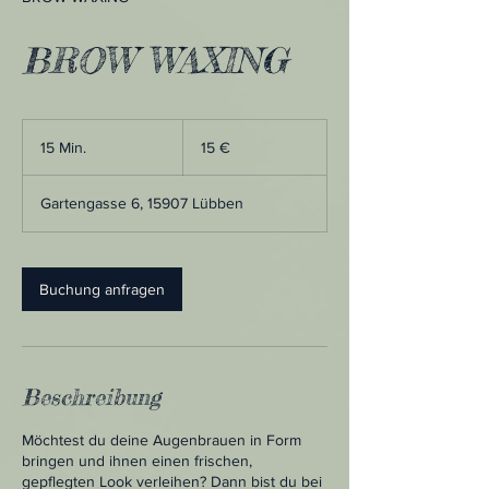
BROW WAXING
15
Euro
15 Min.
1
15 €
5
M
Gartengasse 6, 15907 Lübben
i
n
.
Buchung anfragen
Beschreibung
Möchtest du deine Augenbrauen in Form
bringen und ihnen einen frischen,
gepflegten Look verleihen? Dann bist du bei