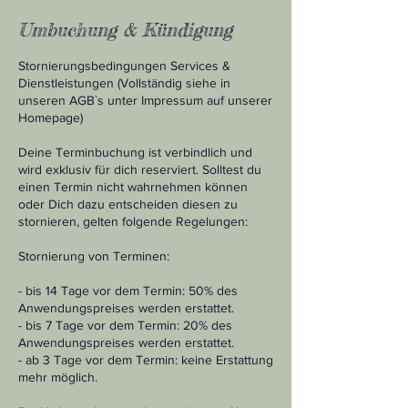
Umbuchung & Kündigung
Stornierungsbedingungen Services &
Dienstleistungen (Vollständig siehe in
unseren AGB`s unter Impressum auf unserer
Homepage)
Deine Terminbuchung ist verbindlich und
wird exklusiv für dich reserviert. Solltest du
einen Termin nicht wahrnehmen können
oder Dich dazu entscheiden diesen zu
stornieren, gelten folgende Regelungen:
Stornierung von Terminen:
- bis 14 Tage vor dem Termin: 50% des
Anwendungspreises werden erstattet.
- bis 7 Tage vor dem Termin: 20% des
Anwendungspreises werden erstattet.
- ab 3 Tage vor dem Termin: keine Erstattung
mehr möglich.