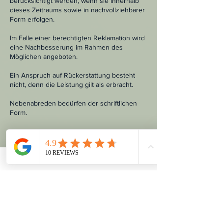
berücksichtigt werden, wenn sie innerhalb
dieses Zeitraums sowie in nachvollziehbarer
Form erfolgen.
Im Falle einer berechtigten Reklamation wird
eine Nachbesserung im Rahmen des
Möglichen angeboten.
Ein Anspruch auf Rückerstattung besteht
nicht, denn die Leistung gilt als erbracht.
Nebenabreden bedürfen der schriftlichen
Form.
Kontaktangaben
Gartengasse 6, 15907 Lübben (Spreewald),
Germany
+4915151160266
my@toxic-beauty-lounge.de