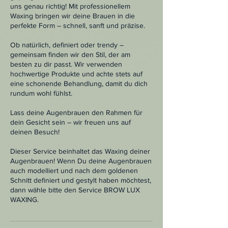
uns genau richtig! Mit professionellem
Waxing bringen wir deine Brauen in die
perfekte Form – schnell, sanft und präzise.
Ob natürlich, definiert oder trendy –
gemeinsam finden wir den Stil, der am
besten zu dir passt. Wir verwenden
hochwertige Produkte und achte stets auf
eine schonende Behandlung, damit du dich
rundum wohl fühlst.
Lass deine Augenbrauen den Rahmen für
dein Gesicht sein – wir freuen uns auf
deinen Besuch!
Dieser Service beinhaltet das Waxing deiner
Augenbrauen! Wenn Du deine Augenbrauen
auch modelliert und nach dem goldenen
Schnitt definiert und gestylt haben möchtest,
dann wähle bitte den Service BROW LUX
WAXING.