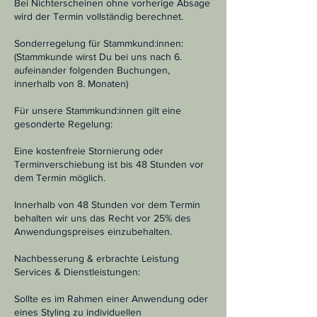
Bei Nichterscheinen ohne vorherige Absage
wird der Termin vollständig berechnet.
Sonderregelung für Stammkund:innen:
(Stammkunde wirst Du bei uns nach 6.
aufeinander folgenden Buchungen,
innerhalb von 8. Monaten)
Für unsere Stammkund:innen gilt eine
gesonderte Regelung:
Eine kostenfreie Stornierung oder
Terminverschiebung ist bis 48 Stunden vor
dem Termin möglich.
Innerhalb von 48 Stunden vor dem Termin
behalten wir uns das Recht vor 25% des
Anwendungspreises einzubehalten.
Nachbesserung & erbrachte Leistung
Services & Dienstleistungen:
Sollte es im Rahmen einer Anwendung oder
eines Styling zu individuellen