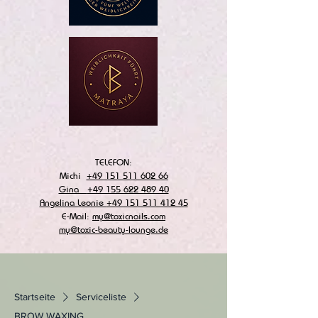
TELEFON:
Michi
+49 151 511 602 66
Gina
+49 155 622 489 40
Angelina Leonie
+49 151 511 412 45
E-Mail:
my@toxicnails.com
my@toxic-beauty-lounge.de
Startseite
Serviceliste
BROW WAXING