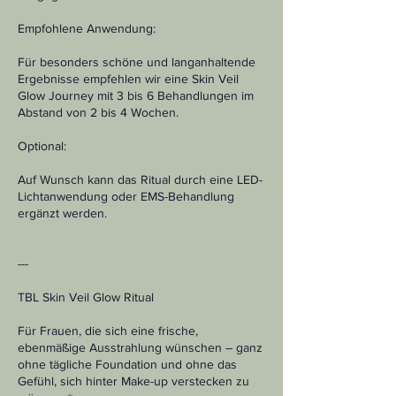
Empfohlene Anwendung:
Für besonders schöne und langanhaltende
Ergebnisse empfehlen wir eine Skin Veil
Glow Journey mit 3 bis 6 Behandlungen im
Abstand von 2 bis 4 Wochen.
Optional:
Auf Wunsch kann das Ritual durch eine LED-
Lichtanwendung oder EMS-Behandlung
ergänzt werden.
---
TBL Skin Veil Glow Ritual
Für Frauen, die sich eine frische,
ebenmäßige Ausstrahlung wünschen – ganz
ohne tägliche Foundation und ohne das
Gefühl, sich hinter Make-up verstecken zu