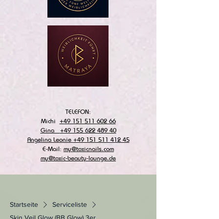
TELEFON:
Michi
+49 151 511 602 66
Gina
+49 155 622 489 40
Angelina Leonie
+49 151 511 412 45
E-Mail:
my@toxicnails.com
my@toxic-beauty-lounge.de
Startseite
Serviceliste
Skin Veil Glow (BB Glow) 3er