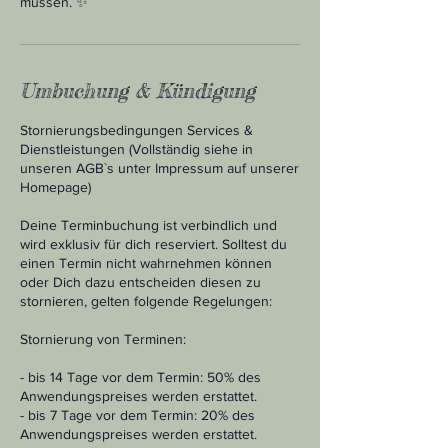
müssen. ✨
Umbuchung & Kündigung
Stornierungsbedingungen Services &
Dienstleistungen (Vollständig siehe in
unseren AGB`s unter Impressum auf unserer
Homepage)
Deine Terminbuchung ist verbindlich und
wird exklusiv für dich reserviert. Solltest du
einen Termin nicht wahrnehmen können
oder Dich dazu entscheiden diesen zu
stornieren, gelten folgende Regelungen:
Stornierung von Terminen:
- bis 14 Tage vor dem Termin: 50% des
Anwendungspreises werden erstattet.
- bis 7 Tage vor dem Termin: 20% des
Anwendungspreises werden erstattet.