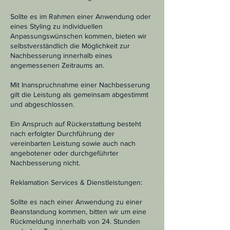
Sollte es im Rahmen einer Anwendung oder
eines Styling zu individuellen
Anpassungswünschen kommen, bieten wir
selbstverständlich die Möglichkeit zur
Nachbesserung innerhalb eines
angemessenen Zeitraums an.
Mit Inanspruchnahme einer Nachbesserung
gilt die Leistung als gemeinsam abgestimmt
und abgeschlossen.
Ein Anspruch auf Rückerstattung besteht
nach erfolgter Durchführung der
vereinbarten Leistung sowie auch nach
angebotener oder durchgeführter
Nachbesserung nicht.
Reklamation Services & Dienstleistungen:
Sollte es nach einer Anwendung zu einer
Beanstandung kommen, bitten wir um eine
Rückmeldung innerhalb von 24. Stunden