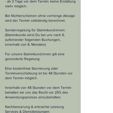
- ab 3 Tage vor dem Termin: keine Erstattung
mehr möglich.
Bei Nichterscheinen ohne vorherige Absage
wird der Termin vollständig berechnet.
Sonderregelung für Stammkund:innen:
(Stammkunde wirst Du bei uns nach 6.
aufeinander folgenden Buchungen,
innerhalb von 8. Monaten)
Für unsere Stammkund:innen gilt eine
gesonderte Regelung:
Eine kostenfreie Stornierung oder
Terminverschiebung ist bis 48 Stunden vor
dem Termin möglich.
Innerhalb von 48 Stunden vor dem Termin
behalten wir uns das Recht vor 25% des
Anwendungspreises einzubehalten.
Nachbesserung & erbrachte Leistung
Services & Dienstleistungen: