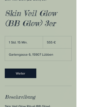
Skin Veil Glow
(BB Glow) 3er
555
Euro
1 Std. 15 Min.
1
555 €
S
t
Gartengasse 6, 15907 Lübben
d
1
5
M
Weiter
i
n
.
Beschreibung
Skin Veil Glow Ritual (BB Glow)