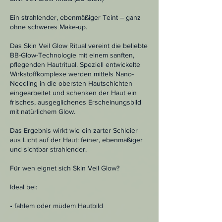
Ein strahlender, ebenmäßiger Teint – ganz
ohne schweres Make-up.
Das Skin Veil Glow Ritual vereint die beliebte
BB-Glow-Technologie mit einem sanften,
pflegenden Hautritual. Speziell entwickelte
Wirkstoffkomplexe werden mittels Nano-
Needling in die obersten Hautschichten
eingearbeitet und schenken der Haut ein
frisches, ausgeglichenes Erscheinungsbild
mit natürlichem Glow.
Das Ergebnis wirkt wie ein zarter Schleier
aus Licht auf der Haut: feiner, ebenmäßiger
und sichtbar strahlender.
Für wen eignet sich Skin Veil Glow?
Ideal bei:
• fahlem oder müdem Hautbild