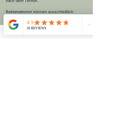
nach dem Termin.
Reklamationen können ausschließlich
berücksichtigt werden, wenn sie innerhalb
dieses Zeitraums sowie in nachvollziehbarer
Form erfolgen.
Im Falle einer berechtigten Reklamation wird
eine Nachbesserung im Rahmen des
Möglichen angeboten.
Ein Anspruch auf Rückerstattung besteht
nicht, denn die Leistung gilt als erbracht.
Nebenabreden bedürfen der schriftlichen
Form.
Kontaktangaben
Gartengasse 6, 15907 Lübben (Spreewald),
Germany