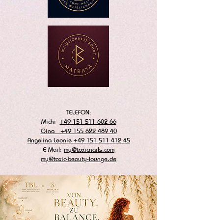
TELEFON:
Michi
+49 151 511 602 66
Gina
+49 155 622 489 40
Angelina Leonie
+49 151 511 412 45
E-Mail:
my@toxicnails.com
my@toxic-beauty-lounge.de