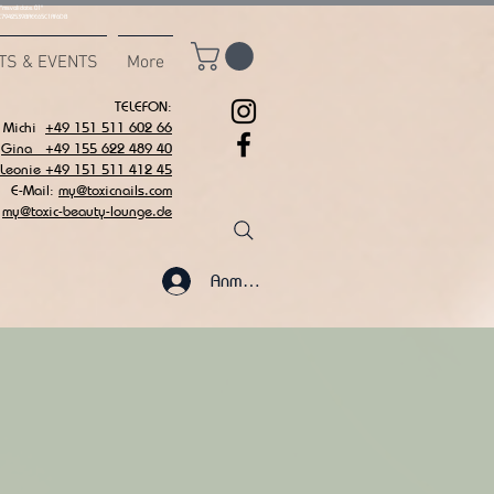
msvalidate.01"
C7942539BAEE65C1AF6DB
TS & EVENTS
More
TELEFON:
Michi
+49 151 511 602 66
Gina +49 155 622 489 40
 Leonie +49 151 511 412 45
E-Mail:
my@toxicnails.com
my@toxic-beauty-lounge.de
Anmelden