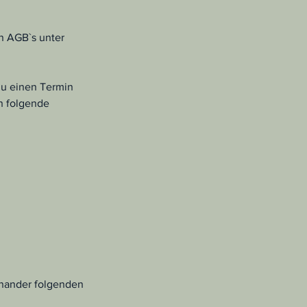
n AGB`s unter
 du einen Termin
n folgende
inander folgenden