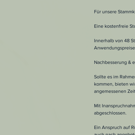
Für unsere Stammku
Eine kostenfreie S
Innerhalb von 48 S
Anwendungspreises
Nachbesserung & er
Sollte es im Rahme
kommen, bieten wir
angemessenen Zei
Mit Inanspruchnahm
abgeschlossen.
Ein Anspruch auf R
auch nach angebote