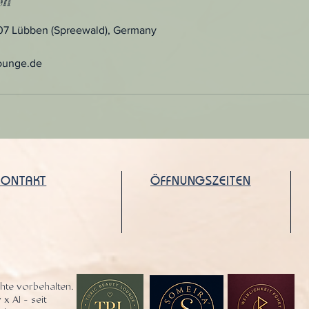
en
907 Lübben (Spreewald), Germany
ounge.de
KONTAKT
ÖFFNUNGSZEITEN
hte vorbehalten.
 x AI - seit