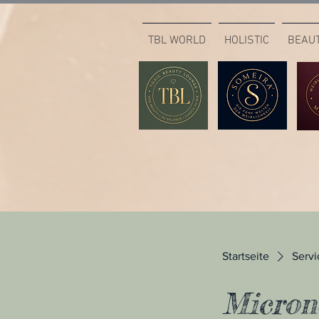
TBL WORLD
HOLISTIC
BEAU
Startseite
Servi
Micron