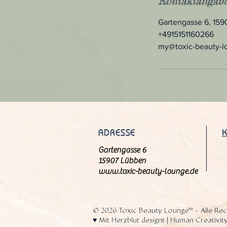
Kontaktangab
Gartengasse 6, 15
+4915151160266
my@toxic-beauty-l
ADRESSE
Gartengasse 6
15907 Lübben
www.toxic-beauty-lounge.de
© 2026 Toxic Beauty Lounge™ - Alle Rec
♥️ Mit Herzblut designt | Human Creativity