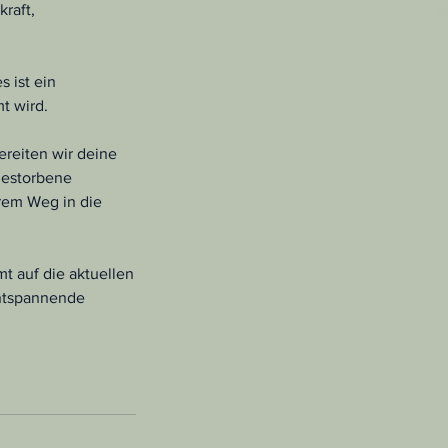
raft,
 ist ein
t wird.
ereiten wir deine
gestorbene
hrem Weg in die
t auf die aktuellen
entspannende