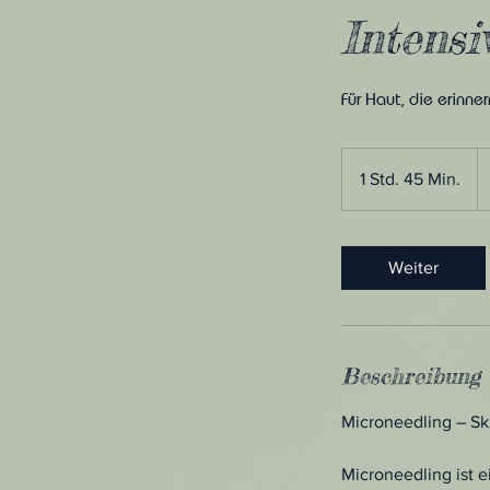
Intensi
Für Haut, die erinner
2
Eu
1 Std. 45 Min.
1
S
t
d
Weiter
4
5
M
i
Beschreibung
n
.
Microneedling – S
Microneedling ist 