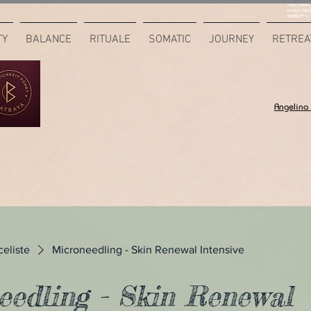
<meta name="
content="687
7F6B85CA" />
TY
BALANCE
RITUALE
SOMATIC
JOURNEY
RETREA
Angelina
celiste
Microneedling - Skin Renewal Intensive
eedling - Skin Renewal