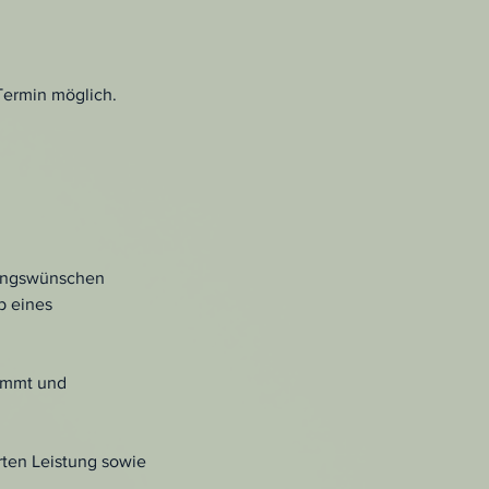
Termin möglich.
sungswünschen
b eines
timmt und
rten Leistung sowie