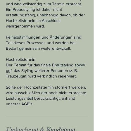
und wird vollständig zum Termin erbracht.
Ein Probestyling ist daher nicht
erstattungsfähig, unabhängig davon, ob der
Hochzeitstermin im Anschluss
wahrgenommen wird.
Feinabstimmungen und Änderungen sind
Teil dieses Prozesses und werden bei
Bedarf gemeinsam weiterentwickelt.
Hochzeitstermin:
Der Termin für das finale Brautstyling sowie
ggf. das Styling weiterer Personen (z. B.
Trauzeugin) wird verbindlich reserviert.
Sollte der Hochzeitstermin storniert werden,
wird ausschließlich der noch nicht erbrachte
Leistungsanteil berücksichtigt, anhand
unserer AGB`s.
Umbuchung & Kündigung