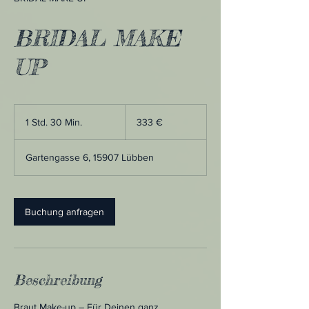
BRIDAL MAKE
UP
333
Euro
1 Std. 30 Min.
1
333 €
S
t
Gartengasse 6, 15907 Lübben
d
3
0
M
Buchung anfragen
i
n
.
Beschreibung
Braut Make-up – Für Deinen ganz