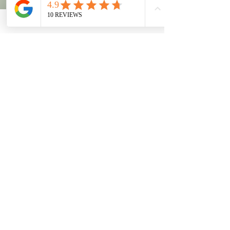
Form erfolgen.
Im Falle einer berechtigten Reklamation wird
eine Nachbesserung im Rahmen des
Möglichen angeboten.
Ein Anspruch auf Rückerstattung besteht
nicht, denn die Leistung gilt als erbracht.
Nebenabreden bedürfen der schriftlichen
Form.
Kontaktangaben
Gartengasse 6, 15907 Lübben (Spreewald),
Germany
+4915151160266
my@toxic-beauty-lounge.de