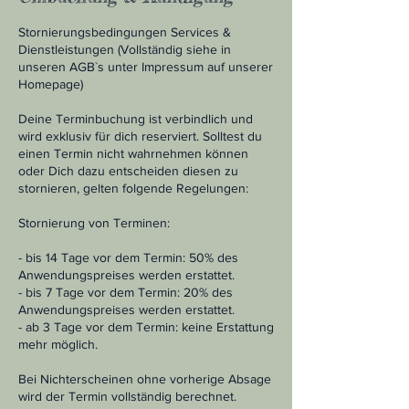
Stornierungsbedingungen Services &
Dienstleistungen (Vollständig siehe in
unseren AGB`s unter Impressum auf unserer
Homepage)
Deine Terminbuchung ist verbindlich und
wird exklusiv für dich reserviert. Solltest du
einen Termin nicht wahrnehmen können
oder Dich dazu entscheiden diesen zu
stornieren, gelten folgende Regelungen:
Stornierung von Terminen:
- bis 14 Tage vor dem Termin: 50% des
Anwendungspreises werden erstattet.
- bis 7 Tage vor dem Termin: 20% des
Anwendungspreises werden erstattet.
- ab 3 Tage vor dem Termin: keine Erstattung
mehr möglich.
Bei Nichterscheinen ohne vorherige Absage
wird der Termin vollständig berechnet.