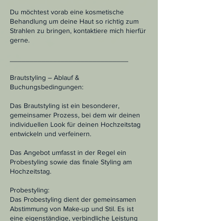
Du möchtest vorab eine kosmetische
Behandlung um deine Haut so richtig zum
Strahlen zu bringen, kontaktiere mich hierfür
gerne.
______________________________
Brautstyling – Ablauf &
Buchungsbedingungen:
Das Brautstyling ist ein besonderer,
gemeinsamer Prozess, bei dem wir deinen
individuellen Look für deinen Hochzeitstag
entwickeln und verfeinern.
Das Angebot umfasst in der Regel ein
Probestyling sowie das finale Styling am
Hochzeitstag.
Probestyling:
Das Probestyling dient der gemeinsamen
Abstimmung von Make-up und Stil. Es ist
eine eigenständige, verbindliche Leistung