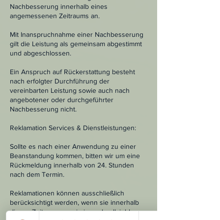
Nachbesserung innerhalb eines
angemessenen Zeitraums an.
Mit Inanspruchnahme einer Nachbesserung
gilt die Leistung als gemeinsam abgestimmt
und abgeschlossen.
Ein Anspruch auf Rückerstattung besteht
nach erfolgter Durchführung der
vereinbarten Leistung sowie auch nach
angebotener oder durchgeführter
Nachbesserung nicht.
Reklamation Services & Dienstleistungen:
Sollte es nach einer Anwendung zu einer
Beanstandung kommen, bitten wir um eine
Rückmeldung innerhalb von 24. Stunden
nach dem Termin.
Reklamationen können ausschließlich
berücksichtigt werden, wenn sie innerhalb
dieses Zeitraums sowie in nachvollziehbarer