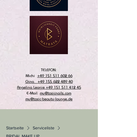
TELEFON:
Michi
+49 151 511 602 66
Gina
+49 155 622 489 40
Angelina Leonie
+49 151 511 412 45
E-Mail:
my@toxicnails.com
my@toxic-beauty-lounge.de
Startseite
Serviceliste
BRIDAL MAKE UP