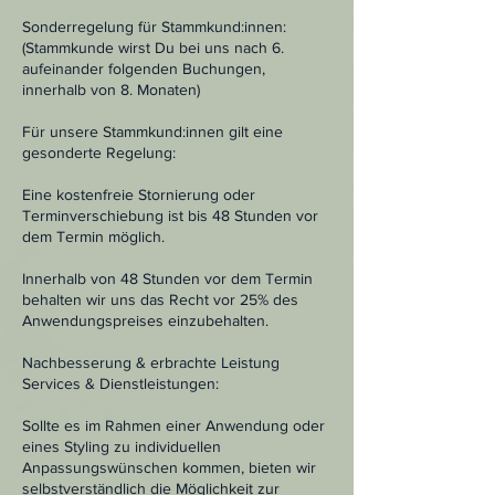
Sonderregelung für Stammkund:innen:
(Stammkunde wirst Du bei uns nach 6.
aufeinander folgenden Buchungen,
innerhalb von 8. Monaten)
Für unsere Stammkund:innen gilt eine
gesonderte Regelung:
Eine kostenfreie Stornierung oder
Terminverschiebung ist bis 48 Stunden vor
dem Termin möglich.
Innerhalb von 48 Stunden vor dem Termin
behalten wir uns das Recht vor 25% des
Anwendungspreises einzubehalten.
Nachbesserung & erbrachte Leistung
Services & Dienstleistungen:
Sollte es im Rahmen einer Anwendung oder
eines Styling zu individuellen
Anpassungswünschen kommen, bieten wir
selbstverständlich die Möglichkeit zur