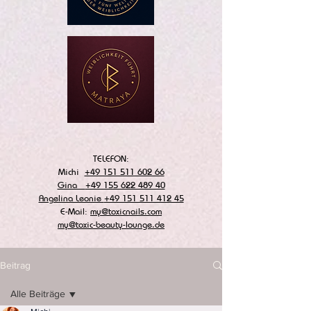
TELEFON:
Michi
+49 151 511 602 66
Gina
+49 155 622 489 40
Angelina Leonie
+49 151 511 412 45
E-Mail:
my@toxicnails.com
my@toxic-beauty-lounge.de
Beitrag
Alle Beiträge