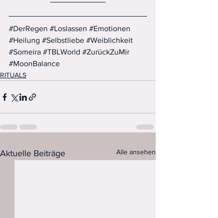
#DerRegen
#Loslassen
#Emotionen
#Heilung
#Selbstliebe
#Weiblichkeit
#Someira
#TBLWorld
#ZurückZuMir
#MoonBalance
RITUALS
Alle ansehen
Aktuelle Beiträge