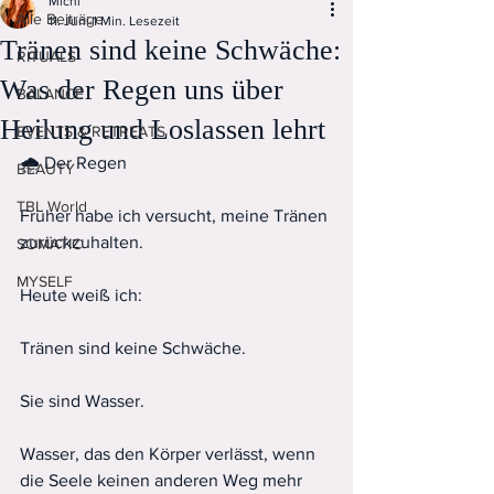
Michi
Alle Beiträge
11. Juni
1 Min. Lesezeit
Tränen sind keine Schwäche:
RITUALS
Was der Regen uns über
BALANCE
Heilung und Loslassen lehrt
EVENTS & RETREATS
🌧 Der Regen
BEAUTY
TBL World
Früher habe ich versucht, meine Tränen 
zurückzuhalten.
SOMATIC
MYSELF
Heute weiß ich:
Tränen sind keine Schwäche.
Sie sind Wasser.
Wasser, das den Körper verlässt, wenn 
die Seele keinen anderen Weg mehr 