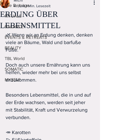
Michi
Alle Beiträge
4. Juni
1 Min. Lesezeit
ERDUNG ÜBER
RITUALS
LEBENSMITTEL
BALANCE
🌿 Wenn wir an Erdung denken, denken 
EVENTS & RETREATS
viele an Bäume, Wald und barfuße 
BEAUTY
Füße.
TBL World
Doch auch unsere Ernährung kann uns 
SOMATIC
helfen, wieder mehr bei uns selbst 
MYSELF
anzukommen.
Besonders Lebensmittel, die in und auf 
der Erde wachsen, werden seit jeher 
mit Stabilität, Kraft und Verwurzelung 
verbunden.
🥕 Karotten
🍠 Süßkartoffeln