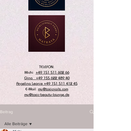
TELEFON:
Michi
+49 151 511 602 66
Gina
+49 155 622 489 40
Angelina Leonie
+49 151 511 412 45
E-Mail:
my@toxicnails.com
my@toxic-beauty-lounge.de
Beitrag
Alle Beiträge