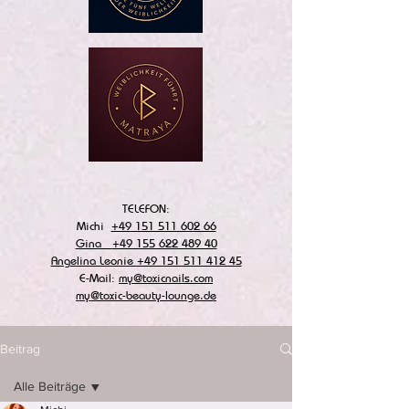
TELEFON:
Michi
+49 151 511 602 66
Gina
+49 155 622 489 40
Angelina Leonie
+49 151 511 412 45
E-Mail:
my@toxicnails.com
my@toxic-beauty-lounge.de
Beitrag
Alle Beiträge