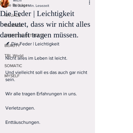
Michi
Alle Beiträge
19. Juni
1 Min. Lesezeit
Die Feder | Leichtigkeit
RITUALS
bedeutet, dass wir nicht alles
BALANCE
dauerhaft tragen müssen.
EVENTS & RETREATS
🪶 Die Feder | Leichtigkeit
BEAUTY
TBL World
Nicht alles im Leben ist leicht.
SOMATIC
Und vielleicht soll es das auch gar nicht 
MYSELF
sein.
Wir alle tragen Erfahrungen in uns.
Verletzungen.
Enttäuschungen.