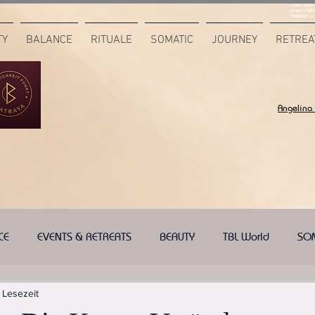
<meta name="
content="687
7F6B85CA" />
TY
BALANCE
RITUALE
SOMATIC
JOURNEY
RETREA
Angelina
CE
EVENTS & RETREATS
BEAUTY
TBL World
SO
 Lesezeit