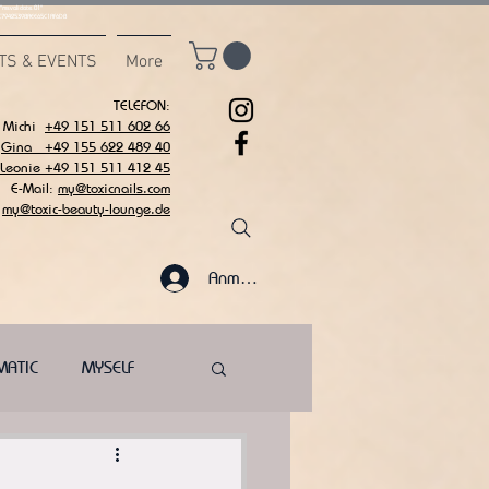
msvalidate.01"
C7942539BAEE65C1AF6DB
TS & EVENTS
More
TELEFON:
Michi
+49 151 511 602 66
Gina +49 155 622 489 40
 Leonie +49 151 511 412 45
E-Mail:
my@toxicnails.com
my@toxic-beauty-lounge.de
Anmelden
MATIC
MYSELF