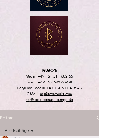
TELEFON:
Michi
+49 151 511 602 66
Gina
+49 155 622 489 40
Angelina Leonie
+49 151 511 412 45
E-Mail:
my@toxicnails.com
my@toxic-beauty-lounge.de
Beitrag
Alle Beiträge