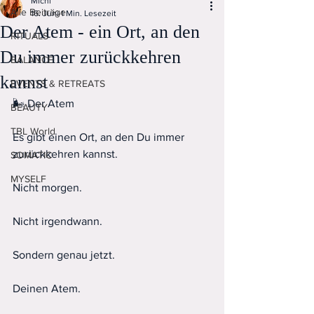
Michi
Alle Beiträge
16. Juni
1 Min. Lesezeit
Der Atem - ein Ort, an den
RITUALS
Du immer zurückkehren
BALANCE
kannst
EVENTS & RETREATS
🌬️ Der Atem
BEAUTY
TBL World
Es gibt einen Ort, an den Du immer 
zurückkehren kannst.
SOMATIC
MYSELF
Nicht morgen.
Nicht irgendwann.
Sondern genau jetzt.
Deinen Atem.