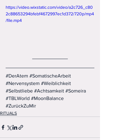
https://video.wixstatic.com/video/a2c726_c80
2c88653294bfebf4672997ec1d372/720p/mp4
/file.mp4
#DerAtem
#SomatischeArbeit
#Nervensystem
#Weiblichkeit
#Selbstliebe
#Achtsamkeit
#Someira
#TBLWorld
#MoonBalance
#ZurückZuMir
RITUALS