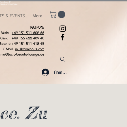
msvalidate.01"
C7942539BAEE65C1AF6DB
TS & EVENTS
More
TELEFON:
Michi
+49 151 511 602 66
Gina +49 155 622 489 40
 Leonie +49 151 511 412 45
E-Mail:
my@toxicnails.com
my@toxic-beauty-lounge.de
Anmelden
ce. Zu