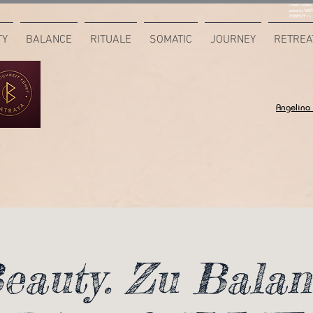
<meta name="
content="687
7F6B85CA" />
TY
BALANCE
RITUALE
SOMATIC
JOURNEY
RETREA
Angelina
eauty. Zu Balan